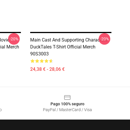
-20%
-20%
Movie
Main Cast And Supporting Characters
cial Merch
DuckTales T-Shirt Official Merch
90S3003
24,38 € - 28,06 €
Pago 100% seguro
o
PayPal / MasterCard / Visa