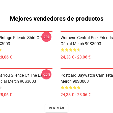
Mejores vendedores de productos
-20%
ntage Friends Shirt Official
Womens Central Perk Friend
S3003
Oficial Merch 90S3003
28,06 €
24,38 € - 28,06 €
-20%
at You Silence Of The Lambs
Postcard Baywatch Camiseta 
ficial Merch 90S3003
Merch 90S3003
28,06 €
24,38 € - 28,06 €
VER MÁS