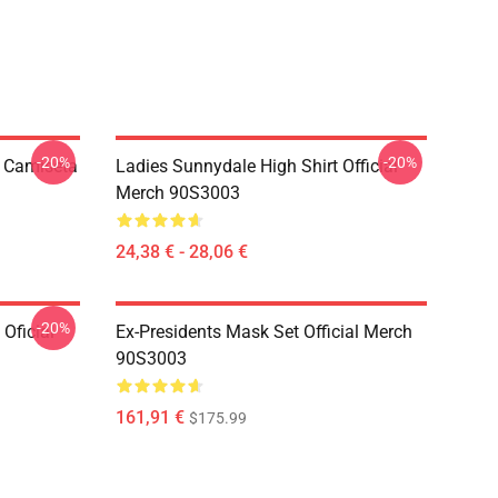
-20%
-20%
s Camiseta
Ladies Sunnydale High Shirt Official
Merch 90S3003
24,38 € - 28,06 €
-20%
Oficial
Ex-Presidents Mask Set Official Merch
90S3003
161,91 €
$175.99