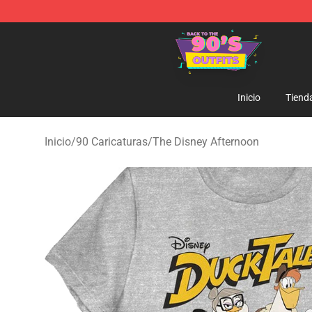
90s Outfits Store - Official 90s Outfits Merchandise Sh
Inicio
Tiend
Inicio
/
90 Caricaturas
/
The Disney Afternoon