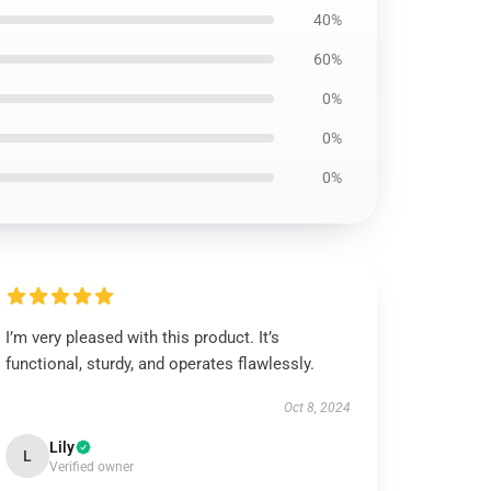
40%
60%
0%
0%
0%
I’m very pleased with this product. It’s
functional, sturdy, and operates flawlessly.
Oct 8, 2024
Lily
L
Verified owner