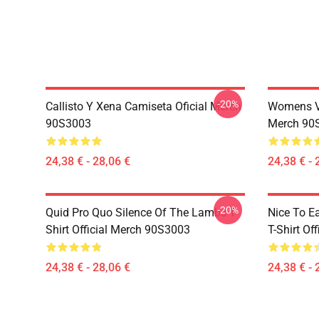
-20%
Callisto Y Xena Camiseta Oficial Merch
Womens Vi
90S3003
Merch 90
24,38 € - 28,06 €
24,38 € - 
-20%
Quid Pro Quo Silence Of The Lambs T-
Nice To E
Shirt Official Merch 90S3003
T-Shirt Of
24,38 € - 28,06 €
24,38 € - 