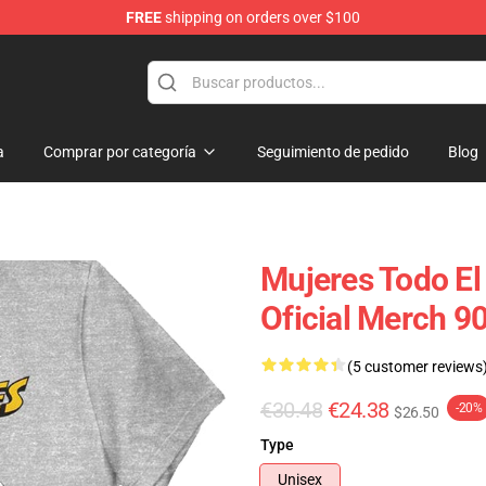
FREE
shipping on orders over $100
op
a
Comprar por categoría
Seguimiento de pedido
Blog
Mujeres Todo E
Oficial Merch 
(5 customer reviews
€30.48
€24.38
-20%
$26.50
Type
Unisex