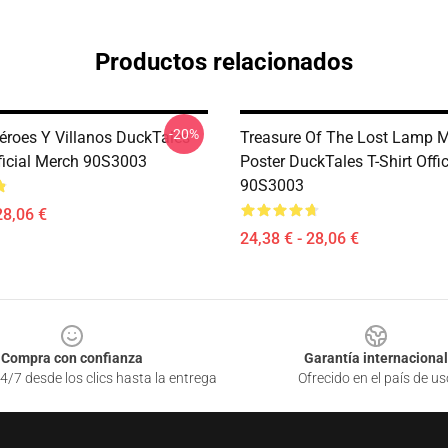
Productos relacionados
-20%
éroes Y Villanos DuckTales
Treasure Of The Lost Lamp 
icial Merch 90S3003
Poster DuckTales T-Shirt Offi
90S3003
28,06 €
24,38 € - 28,06 €
Compra con confianza
Garantía internacional
4/7 desde los clics hasta la entrega
Ofrecido en el país de us