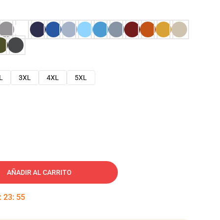
L
3XL
4XL
5XL
AÑADIR AL CARRITO
:
23
:
54