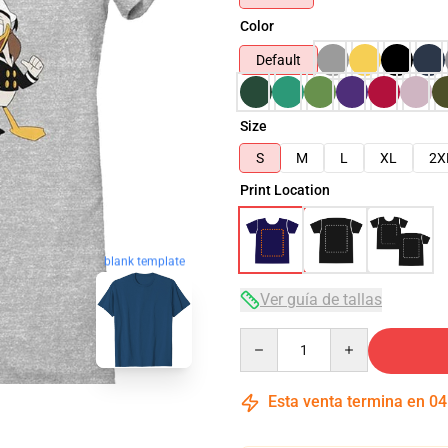
Color
Default
Size
S
M
L
XL
2X
Print Location
blank template
Ver guía de tallas
Quantity
Esta venta termina en
04