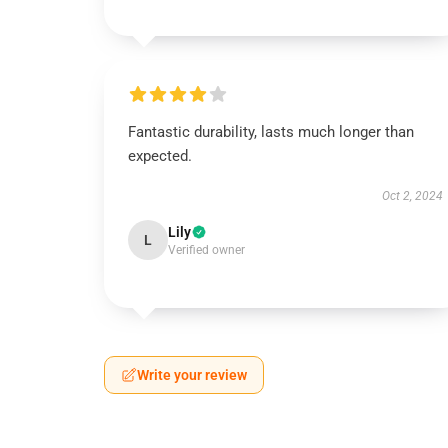
Fantastic durability, lasts much longer than
expected.
Oct 2, 2024
Lily
L
Verified owner
Write your review