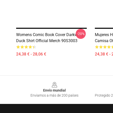
-20%
Womens Comic Book Cover Darkwing
Mujeres H
Duck Shirt Official Merch 90S3003
Camisa Of
24,38 € - 28,06 €
24,38 € - 
Footer
Envío mundial
Enviamos a más de 200 países
Protegido 2