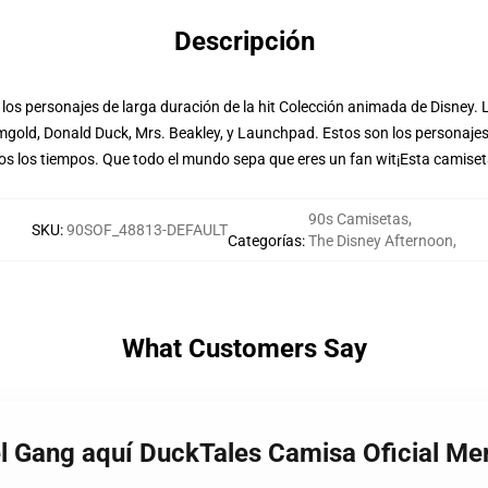
Descripción
 los personajes de larga duración de la hit Colección animada de Disney.
gold, Donald Duck, Mrs. Beakley, y Launchpad. Estos son los personajes
s los tiempos. Que todo el mundo sepa que eres un fan wit¡Esta camiseta 
90s Camisetas
,
SKU
:
90SOF_48813-DEFAULT
Categorías
:
The Disney Afternoon
,
What Customers Say
el Gang aquí DuckTales Camisa Oficial M