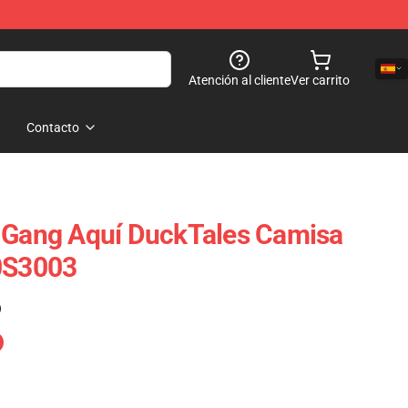
Atención al cliente
Ver carrito
Contacto
l Gang Aquí DuckTales Camisa
90S3003
)