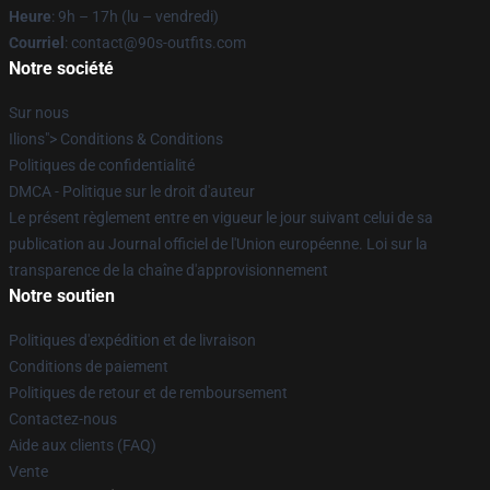
Heure
: 9h – 17h (lu – vendredi)
Courriel
: contact@90s-outfits.com
Notre société
Sur nous
Ilions"> Conditions & Conditions
Politiques de confidentialité
DMCA - Politique sur le droit d'auteur
Le présent règlement entre en vigueur le jour suivant celui de sa
publication au Journal officiel de l'Union européenne. Loi sur la
transparence de la chaîne d'approvisionnement
Notre soutien
Politiques d'expédition et de livraison
Conditions de paiement
Politiques de retour et de remboursement
Contactez-nous
Aide aux clients (FAQ)
Vente