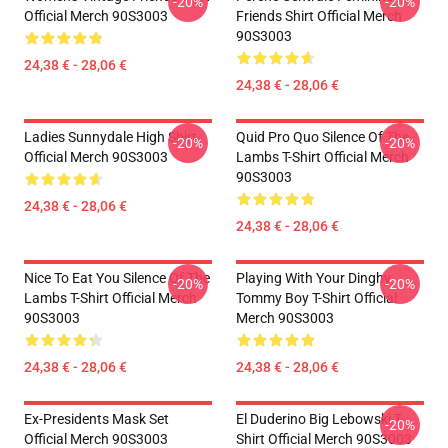
-20%
-20%
Official Merch 90S3003
Friends Shirt Official Merch
90S3003
24,38 € - 28,06 €
24,38 € - 28,06 €
Ladies Sunnydale High Shirt
Quid Pro Quo Silence Of The
-20%
-20%
Official Merch 90S3003
Lambs T-Shirt Official Merch
90S3003
24,38 € - 28,06 €
24,38 € - 28,06 €
Nice To Eat You Silence Of The
Playing With Your Dinghy
-20%
-20%
Lambs T-Shirt Official Merch
Tommy Boy T-Shirt Official
90S3003
Merch 90S3003
24,38 € - 28,06 €
24,38 € - 28,06 €
Ex-Presidents Mask Set
El Duderino Big Lebowski T-
-20%
Official Merch 90S3003
Shirt Official Merch 90S3003