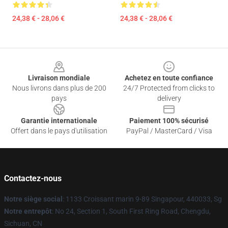
24,38 € - 28,06 €
24,38 € - 28,06 €
Footer
Livraison mondiale
Achetez en toute confiance
Nous livrons dans plus de 200
24/7 Protected from clicks to
pays
delivery
Garantie internationale
Paiement 100% sécurisé
Offert dans le pays d'utilisation
PayPal / MasterCard / Visa
Contactez-nous
Notre siège social
: 1133 Croissant marin 9-89 Singapour, 440033, Sg
Notre entrepôt
: No 24, Section 1, South First Ring Road, Chengdu,
Sichuan, CN