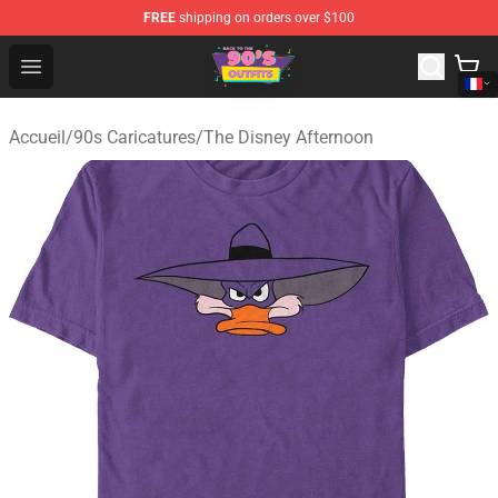
FREE
shipping on orders over $100
90s Outfits Store - Official 90s Outfits Merchandise Shop
Open menu
Accueil
/
90s Caricatures
/
The Disney Afternoon