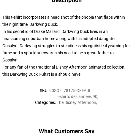
Description
This t-shirt incorporates a head shot of the phobia that flaps within
the night time, Darkwing Duck.
In his secret id of Drake Mallard, Darkwing Duck lives in an
unassuming suburban home along with his adopted daughter
Gosalyn. Darkwing struggles to steadiness his egotistical yearning for
fame and a spotlight towards his need to be a great father to
Gosalyn.
For any fan of the traditional Disney Afternoon animated collection,
this Darkwing Duck T-Shirt is a should have!
SKU
:
90SOF_78175-DEFAULT
T-shirts des années 90
,
Catégories
:
The Disney Afternoon
,
What Customers Say