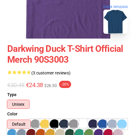
blank template
Darkwing Duck T-Shirt Official
Merch 90S3003
(3 customer reviews)
€30.48
€24.38
-20%
$26.50
Type
Unisex
Color
Default