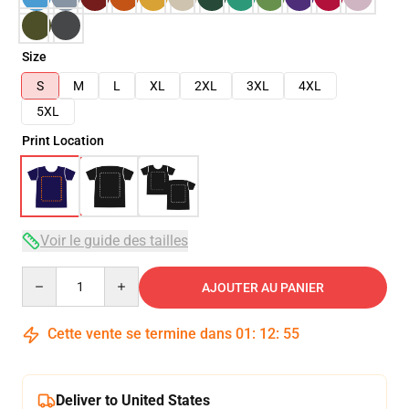
Size
S
M
L
XL
2XL
3XL
4XL
5XL
Print Location
Voir le guide des tailles
Quantity
AJOUTER AU PANIER
Cette vente se termine dans
01
:
12
:
54
Deliver to United States