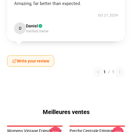
Amazing, far better than expected.
Oct 21, 2024
Daniel
D
Verified owner
Write your review
1
/
1
Meilleures ventes
Womens Vintage Friends Shirt
Perche Centrale Féminine