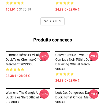
161,91 €
$175.99
24,38 € - 28,06 €
VOIR PLUS
Produits connexes
Femmes Héros Et Villains
Couverture De Livre De
-20%
-20%
DuckTales Chemise Officielle
Comique Noir T-Shirt Duck
Merchant 90S3003
Darkwing Official Merch
90S3003
24,38 € - 28,06 €
24,38 € - 28,06 €
Womens The Gang's All Here
Let's Get Dangerous Darkwing
-20%
-20%
DuckTales Shirt Official Merch
Duck T-Shirt Official Merch
90S3003
90S3003