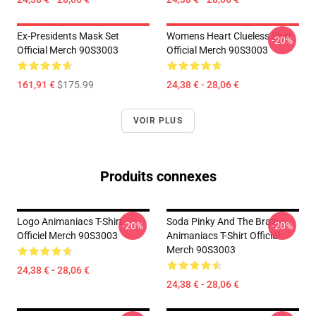
Ex-Presidents Mask Set
Womens Heart Clueless Shirt
-20%
Official Merch 90S3003
Official Merch 90S3003
161,91 €
$175.99
24,38 € - 28,06 €
VOIR PLUS
Produits connexes
Logo Animaniacs T-Shirt
Soda Pinky And The Brain
-20%
-20%
Officiel Merch 90S3003
Animaniacs T-Shirt Official
Merch 90S3003
24,38 € - 28,06 €
24,38 € - 28,06 €