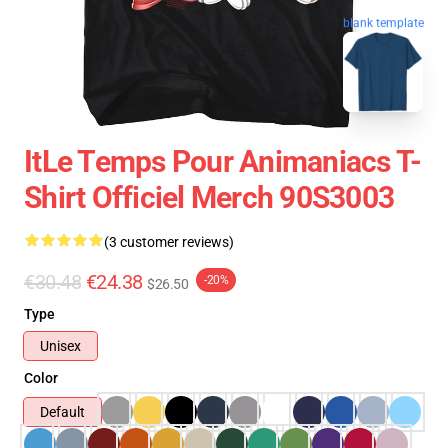
blank template
ItLe Temps Pour Animaniacs T-
Shirt Officiel Merch 90S3003
(3 customer reviews)
€30.48
€24.38
-20%
$26.50
Type
Unisex
Color
Default