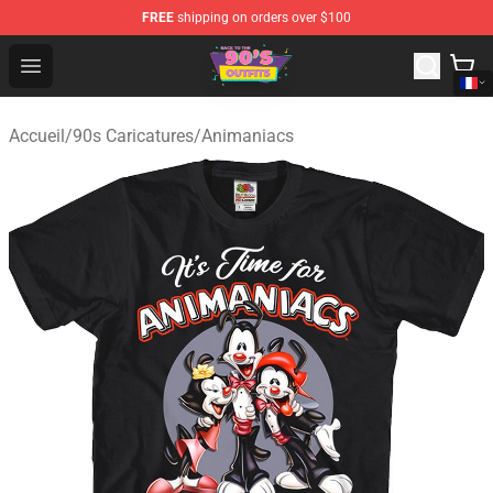
FREE
shipping on orders over $100
90s Outfits Store - Official 90s Outfits Merchandise Shop
Open menu
Accueil
/
90s Caricatures
/
Animaniacs