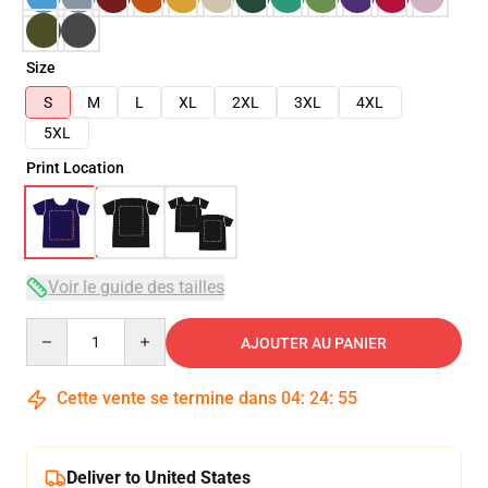
Size
S
M
L
XL
2XL
3XL
4XL
5XL
Print Location
Voir le guide des tailles
Quantity
AJOUTER AU PANIER
Cette vente se termine dans
04
:
24
:
54
Deliver to United States