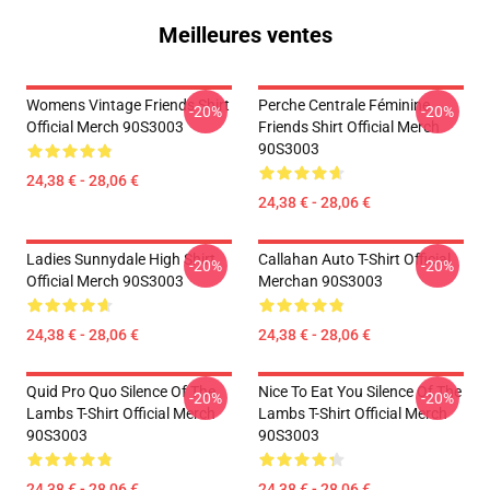
Meilleures ventes
Womens Vintage Friends Shirt
Perche Centrale Féminine
-20%
-20%
Official Merch 90S3003
Friends Shirt Official Merch
90S3003
24,38 € - 28,06 €
24,38 € - 28,06 €
Ladies Sunnydale High Shirt
Callahan Auto T-Shirt Official
-20%
-20%
Official Merch 90S3003
Merchan 90S3003
24,38 € - 28,06 €
24,38 € - 28,06 €
Quid Pro Quo Silence Of The
Nice To Eat You Silence Of The
-20%
-20%
Lambs T-Shirt Official Merch
Lambs T-Shirt Official Merch
90S3003
90S3003
24,38 € - 28,06 €
24,38 € - 28,06 €