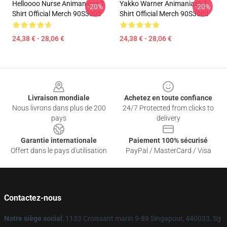
Helloooo Nurse Animaniacs T-
Yakko Warner Animaniacs T-
-20%
-20%
Shirt Official Merch 90S3003
Shirt Official Merch 90S3003
24,38 € - 28,06 €
24,38 € - 28,06 €
Footer
Livraison mondiale
Achetez en toute confiance
Nous livrons dans plus de 200
24/7 Protected from clicks to
pays
delivery
Garantie internationale
Paiement 100% sécurisé
Offert dans le pays d'utilisation
PayPal / MasterCard / Visa
Contactez-nous
Notre siège social
: 1133 Croissant marin 9-89 Singapour, 440033, Sg