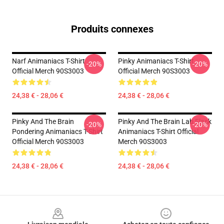
Produits connexes
Narf Animaniacs T-Shirt
Pinky Animaniacs T-Shirt
-20%
-20%
Official Merch 90S3003
Official Merch 90S3003
24,38 € - 28,06 €
24,38 € - 28,06 €
Pinky And The Brain
Pinky And The Brain Lab Flask
-20%
-20%
Pondering Animaniacs T-Shirt
Animaniacs T-Shirt Official
Official Merch 90S3003
Merch 90S3003
24,38 € - 28,06 €
24,38 € - 28,06 €
Footer