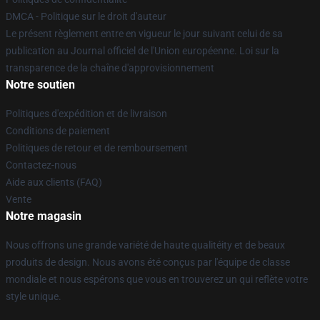
DMCA - Politique sur le droit d'auteur
Le présent règlement entre en vigueur le jour suivant celui de sa
publication au Journal officiel de l'Union européenne. Loi sur la
transparence de la chaîne d'approvisionnement
Notre soutien
Politiques d'expédition et de livraison
Conditions de paiement
Politiques de retour et de remboursement
Contactez-nous
Aide aux clients (FAQ)
Vente
Notre magasin
Nous offrons une grande variété de haute qualitéity et de beaux
produits de design. Nous avons été conçus par l'équipe de classe
mondiale et nous espérons que vous en trouverez un qui reflète votre
style unique.