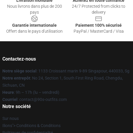
Livraison mondiale
Achetez en toute confiance
Nous livrons dans plus de 200
24/7 Protected from clicks to
pays
delivery
Garantie internationale
Paiement 100% sécurisé
Offert dans le pays d'utilisation
PayPal / MasterCard / Visa
Contactez-nous
Notre siège social
: 1133 Croissant marin 9-89 Singapour, 440033, Sg
Notre entrepôt
: No 24, Section 1, South First Ring Road, Chengdu,
Sichuan, CN
Heure
: 9h – 17h (lu – vendredi)
Courriel
: contact@90s-outfits.com
Notre société
Sur nous
Ilions"> Conditions & Conditions
Politiques de confidentialité