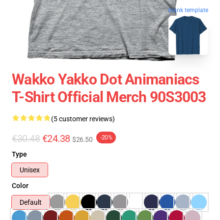
blank template
Wakko Yakko Dot Animaniacs
T-Shirt Official Merch 90S3003
(5 customer reviews)
€30.48
€24.38
-20%
$26.50
Type
Unisex
Color
Default