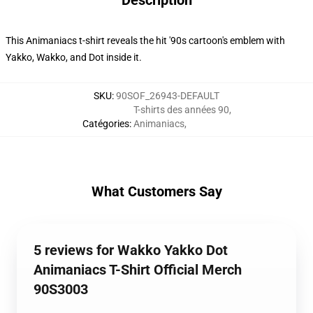
Description
This Animaniacs t-shirt reveals the hit '90s cartoon's emblem with
Yakko, Wakko, and Dot inside it.
SKU
:
90SOF_26943-DEFAULT
T-shirts des années 90
,
Catégories
:
Animaniacs
,
What Customers Say
5 reviews for Wakko Yakko Dot
Animaniacs T-Shirt Official Merch
90S3003