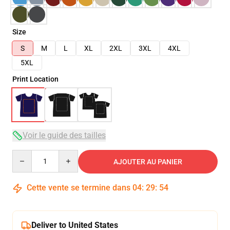
Size
S
M
L
XL
2XL
3XL
4XL
5XL
Print Location
Voir le guide des tailles
Quantity
AJOUTER AU PANIER
Cette vente se termine dans
04
:
29
:
54
Deliver to United States