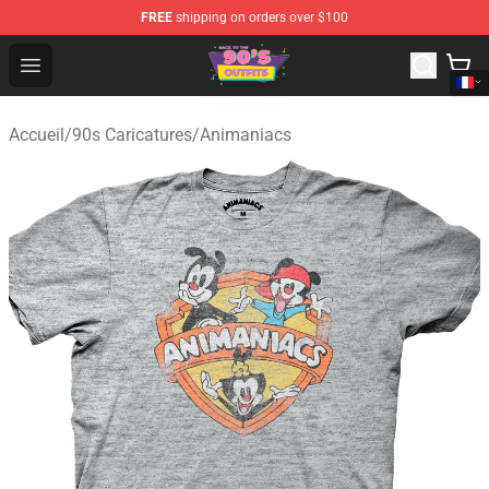
FREE
shipping on orders over $100
90s Outfits Store - Official 90s Outfits Merchandise Shop
Open menu
Accueil
/
90s Caricatures
/
Animaniacs