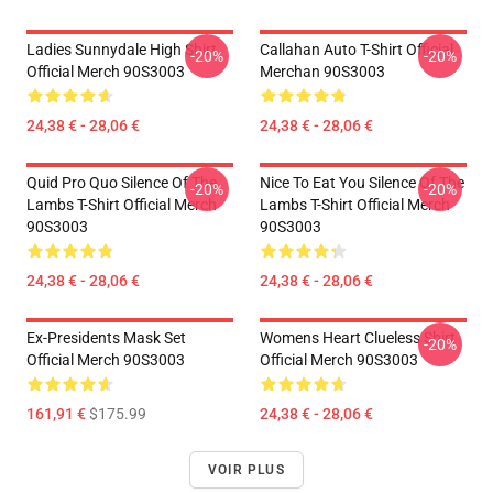
Ladies Sunnydale High Shirt
Callahan Auto T-Shirt Official
-20%
-20%
Official Merch 90S3003
Merchan 90S3003
24,38 € - 28,06 €
24,38 € - 28,06 €
Quid Pro Quo Silence Of The
Nice To Eat You Silence Of The
-20%
-20%
Lambs T-Shirt Official Merch
Lambs T-Shirt Official Merch
90S3003
90S3003
24,38 € - 28,06 €
24,38 € - 28,06 €
Ex-Presidents Mask Set
Womens Heart Clueless Shirt
-20%
Official Merch 90S3003
Official Merch 90S3003
161,91 €
$175.99
24,38 € - 28,06 €
VOIR PLUS