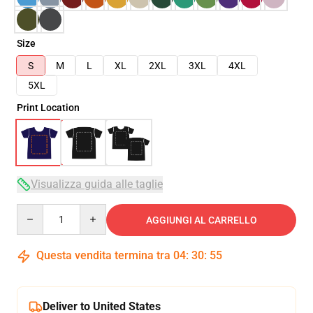
Size
S
M
L
XL
2XL
3XL
4XL
5XL
Print Location
Visualizza guida alle taglie
Quantity
AGGIUNGI AL CARRELLO
Questa vendita termina tra
04
:
30
:
54
Deliver to United States