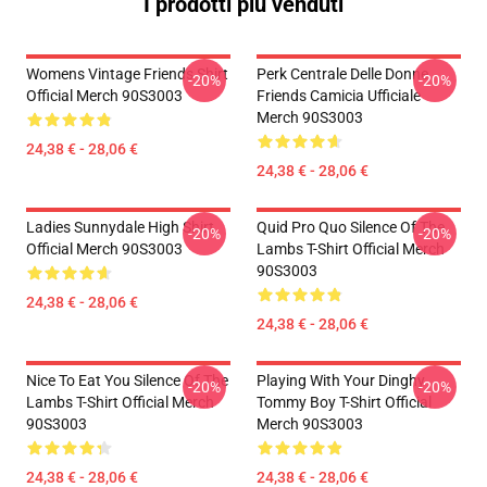
I prodotti più venduti
Womens Vintage Friends Shirt
Perk Centrale Delle Donne
-20%
-20%
Official Merch 90S3003
Friends Camicia Ufficiale
Merch 90S3003
24,38 € - 28,06 €
24,38 € - 28,06 €
Ladies Sunnydale High Shirt
Quid Pro Quo Silence Of The
-20%
-20%
Official Merch 90S3003
Lambs T-Shirt Official Merch
90S3003
24,38 € - 28,06 €
24,38 € - 28,06 €
Nice To Eat You Silence Of The
Playing With Your Dinghy
-20%
-20%
Lambs T-Shirt Official Merch
Tommy Boy T-Shirt Official
90S3003
Merch 90S3003
24,38 € - 28,06 €
24,38 € - 28,06 €