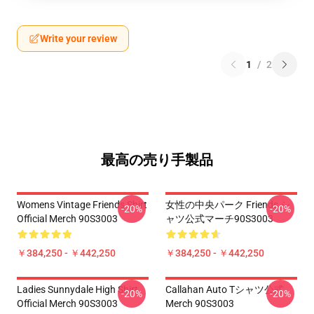
Write your review
1
/
2
最高の売り手製品
Womens Vintage Friends Shirt
女性の中央パーク Friends シ
-20%
-20%
Official Merch 90S3003
ャツ公式マーチ90S3003
￥384,250 - ￥442,250
￥384,250 - ￥442,250
Ladies Sunnydale High Shirt
Callahan Auto Tシャツ公式
-20%
-20%
Official Merch 90S3003
Merch 90S3003