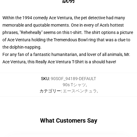
説明
Within the 1994 comedy Ace Ventura, the pet detective had many
memorable and quotable moments. One in every of Ace's hottest
phrases, "Reheheally" seems on this t-shirt. The shirt options a picture
of Ace Ventura holding the Tremendous Bowl ring that was a clue to
the dolphin-napping.
For any fan of a fantastic humanitarian, and lover of all animals, Mr.
Ace Ventura, this Really Ace Ventura T-Shirt is a should have!
SKU
:
90SOF_94189-DEFAULT
90s Tシャツ
,
カテゴリー
:
エースベンチュラ
,
What Customers Say