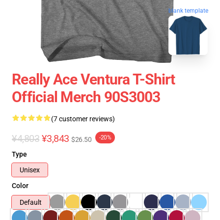
blank template
Really Ace Ventura T-Shirt
Official Merch 90S3003
(7 customer reviews)
¥4,803
¥3,843
-20%
$26.50
Type
Unisex
Color
Default