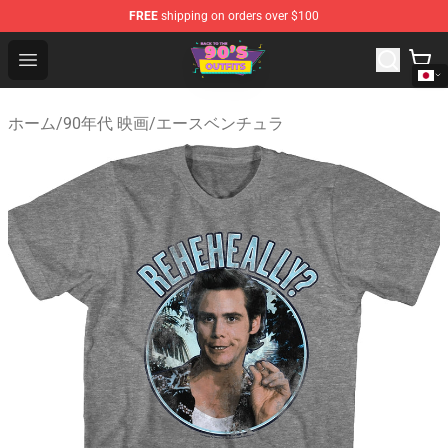
FREE
shipping on orders over $100
90s Outfits Store - Official 90s Outfits Merchandise Shop
Open menu
ホーム
/
90年代 映画
/
エースベンチュラ