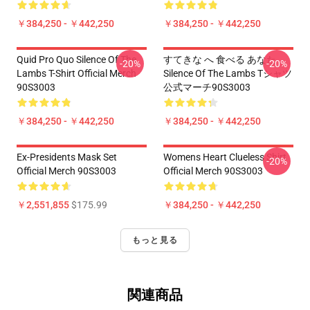
￥384,250 - ￥442,250
￥384,250 - ￥442,250
Quid Pro Quo Silence Of The
すてきな へ 食べる あなた
-20%
-20%
Lambs T-Shirt Official Merch
Silence Of The Lambs Tシャツ
90S3003
公式マーチ90S3003
￥384,250 - ￥442,250
￥384,250 - ￥442,250
Ex-Presidents Mask Set
Womens Heart Clueless Shirt
-20%
Official Merch 90S3003
Official Merch 90S3003
￥2,551,855
$175.99
￥384,250 - ￥442,250
もっと見る
関連商品