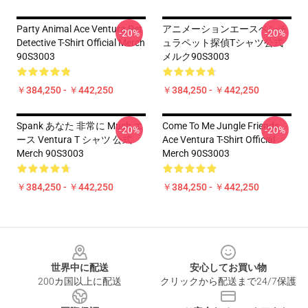
Party Animal Ace Ventura Pet
アニメーションエースベンチ
-20%
-20%
Detective T-Shirt Official Merch
ュラペット探偵Tシャツ公式
90S3003
メルク90S3003
￥384,250 - ￥442,250
￥384,250 - ￥442,250
Spank あなた 非常に Much エ
Come To Me Jungle Friends
-20%
-20%
ース Ventura T シャツ 公式
Ace Ventura T-Shirt Official
Merch 90S3003
Merch 90S3003
￥384,250 - ￥442,250
￥384,250 - ￥442,250
Footer
世界中に配送
安心してお買い物
200カ国以上に配送
クリックから配送まで24/7保護