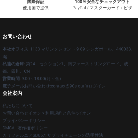
国際保証
100％安全なチェックアウト
使用国で提供
PayPal / マスターカード / ビザ
お問い合わせ
本社オフィス
: 1133 マリンクレセント 9-89 シンガポール、440033、
Sg
私達の倉庫
: 第24、セクション1、南ファーストリングロード、成
都、四川、CN
営業時間
: 9:00～18:00(月～金)
電子メール
お問い合わせ:contact@90s-outfitログイン
会社案内
私たちについて
お問い合わせイオン > 利用規約と条件itイオン
プライバシーポリシー
DMCA - 著作権ポリシー
カリフォルニアSB657: サプライチェーンの透明性法