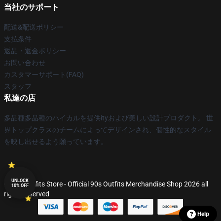
当社のサポート
配送&配送ポリシー
支払条件
返品・返金ポリシー
お問い合わせ
カスタマーサポート(FAQ)
スタッフ
私達の店
多品種多品種のハイカルを提供ityおよび美しい設計プロダクト。 世
界トップクラスのチームによってデザインされ、個性的なスタイル
を映し出せるよう願っています。
UNLOCK
© 90s Outfits Store - Official 90s Outfits Merchandise Shop 2026 all
10% OFF
rights reserved
Help