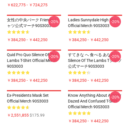
￥622,775 - ￥724,275
女性の中央パーク Friends シ
Ladies Sunnydale High Shirt
-20%
-20%
ャツ公式マーチ90S3003
Official Merch 90S3003
￥384,250 - ￥442,250
￥384,250 - ￥442,250
Quid Pro Quo Silence Of The
すてきな へ 食べる あなた
-20%
-20%
Lambs T-Shirt Official Merch
Silence Of The Lambs Tシャツ
90S3003
公式マーチ90S3003
￥384,250 - ￥442,250
￥384,250 - ￥442,250
Ex-Presidents Mask Set
Know Anything About A Party
-20%
Official Merch 90S3003
Dazed And Confused T-Shirt
Official Merch 90S3003
￥2,551,855
$175.99
￥384,250 - ￥442,250