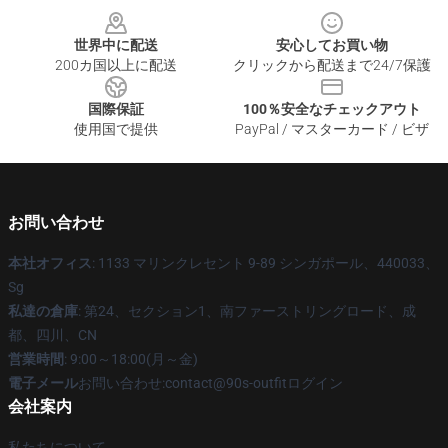
世界中に配送
安心してお買い物
200カ国以上に配送
クリックから配送まで24/7保護
国際保証
100％安全なチェックアウト
使用国で提供
PayPal / マスターカード / ビザ
お問い合わせ
本社オフィス
: 1133 マリンクレセント 9-89 シンガポール、440033、
Sg
私達の倉庫
: 第24、セクション1、南ファーストリングロード、成
都、四川、CN
営業時間
: 9:00～18:00(月～金)
電子メール
お問い合わせ:contact@90s-outfitログイン
会社案内
私たちについて