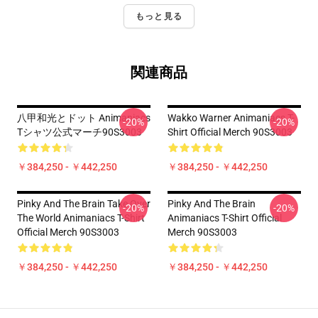
もっと見る
関連商品
八甲和光とドット Animaniacs
Wakko Warner Animaniacs T-
-20%
-20%
Tシャツ公式マーチ90S3003
Shirt Official Merch 90S3003
￥384,250 - ￥442,250
￥384,250 - ￥442,250
Pinky And The Brain Take Over
Pinky And The Brain
-20%
-20%
The World Animaniacs T-Shirt
Animaniacs T-Shirt Official
Official Merch 90S3003
Merch 90S3003
￥384,250 - ￥442,250
￥384,250 - ￥442,250
Footer