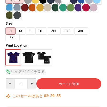
Default
Size
S
M
L
XL
2XL
3XL
4XL
5XL
Print Location
サイズガイドを見る
Quantity
カートに追加
このセールはあと
03
:
39
:
54