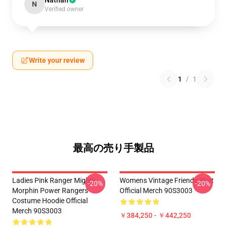
Nathan
N
Verified owner
Write your review
1
/
1
最高の売り手製品
Ladies Pink Ranger Mighty
Womens Vintage Friends Shirt
-20%
-20%
Morphin Power Rangers
Official Merch 90S3003
Costume Hoodie Official
Merch 90S3003
￥384,250 - ￥442,250