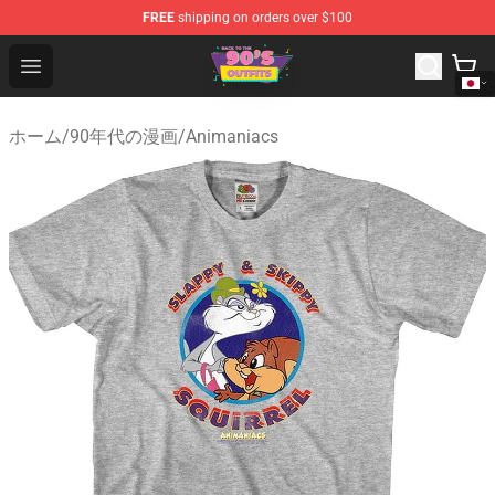
FREE
shipping on orders over $100
90s Outfits Store - Official 90s Outfits Merchandise Shop
Open menu
ホーム
/
90年代の漫画
/
Animaniacs