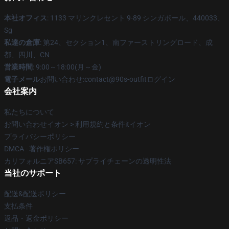
本社オフィス
: 1133 マリンクレセント 9-89 シンガポール、440033、
Sg
私達の倉庫
: 第24、セクション1、南ファーストリングロード、成
都、四川、CN
営業時間
: 9:00～18:00(月～金)
電子メール
お問い合わせ:contact@90s-outfitログイン
会社案内
私たちについて
お問い合わせイオン > 利用規約と条件itイオン
プライバシーポリシー
DMCA - 著作権ポリシー
カリフォルニアSB657: サプライチェーンの透明性法
当社のサポート
配送&配送ポリシー
支払条件
返品・返金ポリシー