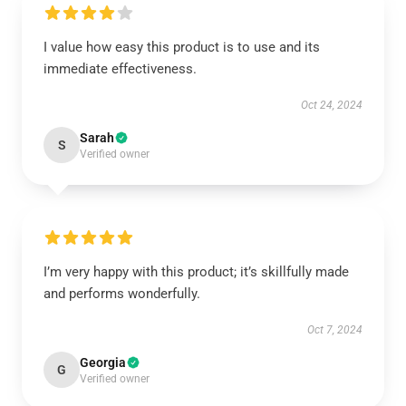
I value how easy this product is to use and its
immediate effectiveness.
Oct 24, 2024
Sarah
S
Verified owner
I’m very happy with this product; it’s skillfully made
and performs wonderfully.
Oct 7, 2024
Georgia
G
Verified owner