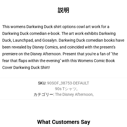
説明
This womens Darkwing Duck shirt options cowl art work for a
Darkwing Duck comedian e-book. The art work exhibits Darkwing
Duck, Launchpad, and Gosalyn. Darkwing Duck comedian books have
been revealed by Disney Comics, and coincided with the present's
premiere on the Disney Afternoon. Present that you're a fan of "the
fear that flaps within the evening" with this Womens Comic Book
Cover Darkwing Duck Shirt!
SKU
:
90SOF_38753-DEFAULT
90s Tシャツ
,
カテゴリー
:
The Disney Afternoon
,
What Customers Say