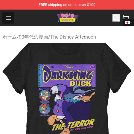
FREE
shipping on orders over $100
90s Outfits Store - Official 90s Outfits Merchandise Shop
Open menu
ホーム
/
90年代の漫画
/
The Disney Afternoon