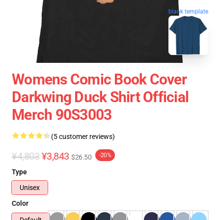
blank template
Womens Comic Book Cover
Darkwing Duck Shirt Official
Merch 90S3003
(5 customer reviews)
¥4,803
¥3,843
-20%
$26.50
Type
Unisex
Color