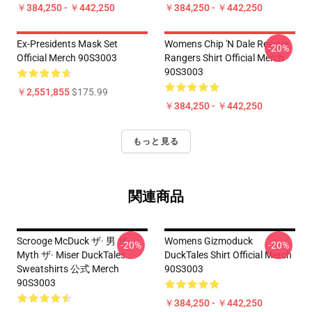
￥384,250 - ￥442,250
￥384,250 - ￥442,250
Ex-Presidents Mask Set
Womens Chip 'n Dale Rescue
-20%
Official Merch 90S3003
Rangers Shirt Official Merch
90S3003
￥2,551,855
$175.99
￥384,250 - ￥442,250
もっと見る
関連商品
Scrooge McDuck ザ· 男 ザ·
Womens Gizmoduck
-20%
-20%
Myth ザ· Miser DuckTales
DuckTales Shirt Official Merch
Sweatshirts 公式 Merch
90S3003
90S3003
￥384,250 - ￥442,250