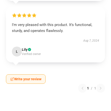
I’m very pleased with this product. It’s functional,
sturdy, and operates flawlessly.
Aug 7, 2024
Lily
L
Verified owner
Write your review
1
/
1