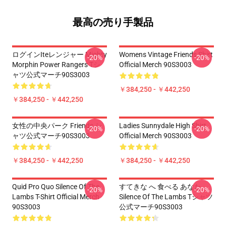
最高の売り手製品
ログインiteレンジャー Mighty
Womens Vintage Friends Shirt
-20%
-20%
Morphin Power Rangers Tシ
Official Merch 90S3003
ャツ公式マーチ90S3003
￥384,250 - ￥442,250
￥384,250 - ￥442,250
女性の中央パーク Friends シ
Ladies Sunnydale High Shirt
-20%
-20%
ャツ公式マーチ90S3003
Official Merch 90S3003
￥384,250 - ￥442,250
￥384,250 - ￥442,250
Quid Pro Quo Silence Of The
すてきな へ 食べる あなた
-20%
-20%
Lambs T-Shirt Official Merch
Silence Of The Lambs Tシャツ
90S3003
公式マーチ90S3003