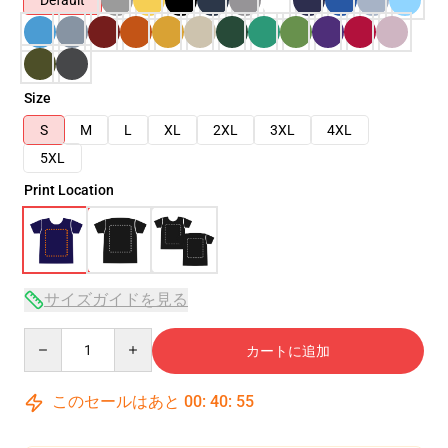
Default
Size
S
M
L
XL
2XL
3XL
4XL
5XL
Print Location
サイズガイドを見る
Quantity
カートに追加
このセールはあと
00
:
40
:
54