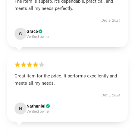
The item is superb. It’s dependable, practical, and
meets all my needs perfectly.
Dec 8, 2024
Grace
G
Verified owner
Great item for the price. It performs excellently and
meets all my needs.
Dec 3, 2024
Nathaniel
N
Verified owner