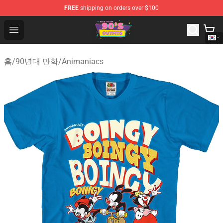
FREE
shipping on orders over $100
90s Outfits Store - Official 90s Outfits Merchandise Shop
Open menu
홈
/
90년대 만화
/
Animaniacs