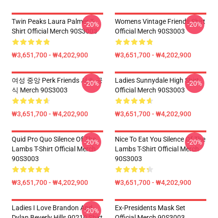
Twin Peaks Laura Palmer T-
Womens Vintage Friends Shirt
-20%
-20%
Shirt Official Merch 90S3003
Official Merch 90S3003
₩3,651,700 - ₩4,202,900
₩3,651,700 - ₩4,202,900
여성 중앙 Perk Friends 셔츠 공
Ladies Sunnydale High Shirt
-20%
-20%
식 Merch 90S3003
Official Merch 90S3003
₩3,651,700 - ₩4,202,900
₩3,651,700 - ₩4,202,900
Quid Pro Quo Silence Of The
Nice To Eat You Silence Of The
-20%
-20%
Lambs T-Shirt Official Merch
Lambs T-Shirt Official Merch
90S3003
90S3003
₩3,651,700 - ₩4,202,900
₩3,651,700 - ₩4,202,900
Ladies I Love Brandon And
Ex-Presidents Mask Set
-20%
Dylan Beverly Hills 90210 Shirt
Official Merch 90S3003