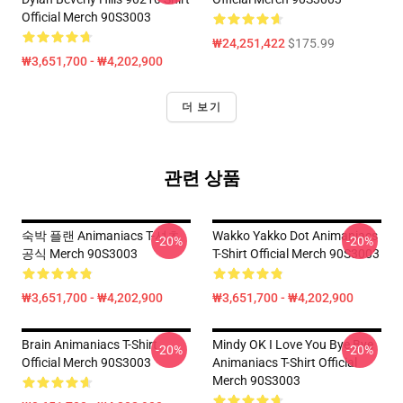
Official Merch 90S3003
₩24,251,422
$175.99
₩3,651,700 - ₩4,202,900
더 보기
관련 상품
숙박 플랜 Animaniacs T-셔츠
Wakko Yakko Dot Animaniacs
-20%
-20%
공식 Merch 90S3003
T-Shirt Official Merch 90S3003
₩3,651,700 - ₩4,202,900
₩3,651,700 - ₩4,202,900
Brain Animaniacs T-Shirt
Mindy OK I Love You Bye Bye
-20%
-20%
Official Merch 90S3003
Animaniacs T-Shirt Official
Merch 90S3003