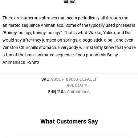
설명
There are numerous phrases that seem periodically all through the
animated sequence Animaniacs. Some of the typically used phrases is
"Boingy, boingy, boingy, boingy". That is what Wakko, Yakko, and Dot
would say after they jumped on springs, a pogo stick, a ball, and even
Winston Churchill's stomach. Everybody will instantly know that you're
a fan of the basic animated sequence if you put on this Boiny
Animaniacs T-Shirt!
SKU
:
90SOF_89663-DEFAULT
90s 티셔츠
,
카테고리
:
Animaniacs
,
What Customers Say