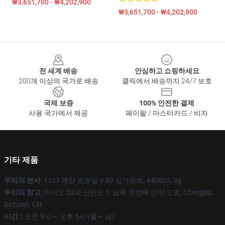
₩3,651,700 - ₩4,202,900
₩3,651,700 - ₩4,202,900
Footer
전 세계 배송
안심하고 쇼핑하세요
200개 이상의 국가로 배송
클릭에서 배송까지 24/7 보호
국제 보증
100% 안전한 결제
사용 국가에서 제공
페이팔 / 마스터카드 / 비자
기타 제품
우리의 본사
: 1133 해양 초승달 9-89 싱가포르, 440033, Sg
우리의 창고
: 아니오 24의 단면도 1, 남쪽 첫번째 반지 도로, Chengdu,
Sichuan, CN
시간 :
: 오전 9시 ~ 오후 5시 (월 ~ 금)