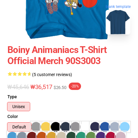
blank template
Boiny Animaniacs T-Shirt
Official Merch 90S3003
(5 customer reviews)
₩45,646
₩36,517
-20%
$26.50
Type
Unisex
Color
Default