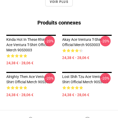
VOIR PLUS
Produits connexes
Kinda Hot In These Rhinos
Akay Ace Ventura T-Shirt
-20%
-20%
Ace Ventura T-Shirt Official
Official Merch 90S3003
Merch 90S3003
24,38 € - 28,06 €
24,38 € - 28,06 €
Alrighty Then Ace Ventura T-
Lost Shih Tzu Ace Ventura T-
-20%
-20%
Shirt Official Merch 90S3003
Shirt Official Merch 90S3003
24,38 € - 28,06 €
24,38 € - 28,06 €
Footer