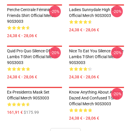
Perche Centrale Féminine
Ladies Sunnydale High Shirt
-20%
-20%
Friends Shirt Official Merch
Official Merch 90S3003
90S3003
24,38 € - 28,06 €
24,38 € - 28,06 €
Quid Pro Quo Silence Of The
Nice To Eat You Silence Of The
-20%
-20%
Lambs T-Shirt Official Merch
Lambs T-Shirt Official Merch
90S3003
90S3003
24,38 € - 28,06 €
24,38 € - 28,06 €
Ex-Presidents Mask Set
Know Anything About A Party
-20%
Official Merch 90S3003
Dazed And Confused T-Shirt
Official Merch 90S3003
161,91 €
$175.99
24,38 € - 28,06 €