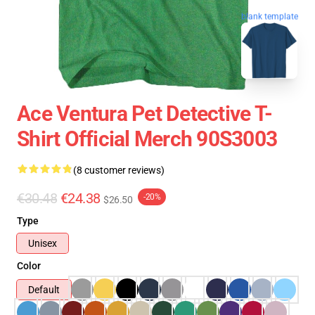
blank template
Ace Ventura Pet Detective T-
Shirt Official Merch 90S3003
(8 customer reviews)
€30.48
€24.38
-20%
$26.50
Type
Unisex
Color
Default