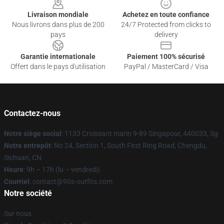
Livraison mondiale
Achetez en toute confiance
Nous livrons dans plus de 200
24/7 Protected from clicks to
pays
delivery
Garantie internationale
Paiement 100% sécurisé
Offert dans le pays d'utilisation
PayPal / MasterCard / Visa
Contactez-nous
Notre siège social
: 1133 Croissant marin 9-89 Singapour, 440033, Sg
Notre entrepôt
: No 24, Section 1, South First Ring Road, Chengdu,
Sichuan, CN
Heure
: 9h – 17h (lu – vendredi)
Courriel
: contact@90s-outfits.com
Notre société
Sur nous