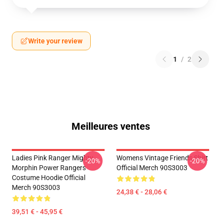
Write your review
1
/
2
Meilleures ventes
Ladies Pink Ranger Mighty
Womens Vintage Friends Shirt
-20%
-20%
Morphin Power Rangers
Official Merch 90S3003
Costume Hoodie Official
Merch 90S3003
24,38 € - 28,06 €
39,51 € - 45,95 €