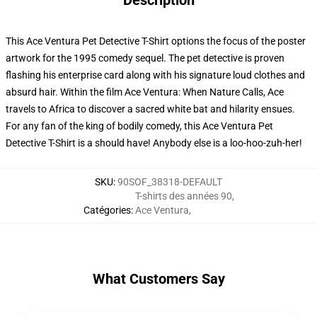
Description
This Ace Ventura Pet Detective T-Shirt options the focus of the poster
artwork for the 1995 comedy sequel. The pet detective is proven
flashing his enterprise card along with his signature loud clothes and
absurd hair. Within the film Ace Ventura: When Nature Calls, Ace
travels to Africa to discover a sacred white bat and hilarity ensues.
For any fan of the king of bodily comedy, this Ace Ventura Pet
Detective T-Shirt is a should have! Anybody else is a loo-hoo-zuh-her!
SKU
:
90SOF_38318-DEFAULT
T-shirts des années 90
,
Catégories
:
Ace Ventura
,
What Customers Say