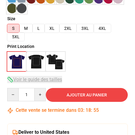
Size
S
M
L
XL
2XL
3XL
4XL
5XL
Print Location
Voir le guide des tailles
Quantity
AJOUTER AU PANIER
Cette vente se termine dans
03
:
18
:
54
Deliver to United States