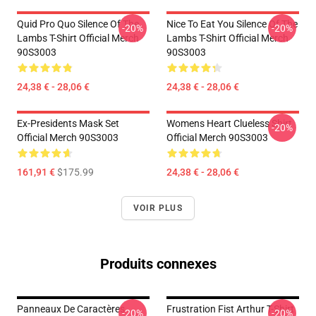
Quid Pro Quo Silence Of The
Nice To Eat You Silence Of The
-20%
-20%
Lambs T-Shirt Official Merch
Lambs T-Shirt Official Merch
90S3003
90S3003
24,38 € - 28,06 €
24,38 € - 28,06 €
Ex-Presidents Mask Set
Womens Heart Clueless Shirt
-20%
Official Merch 90S3003
Official Merch 90S3003
161,91 €
$175.99
24,38 € - 28,06 €
VOIR PLUS
Produits connexes
Panneaux De Caractères
Frustration Fist Arthur T-Shirt
-20%
-20%