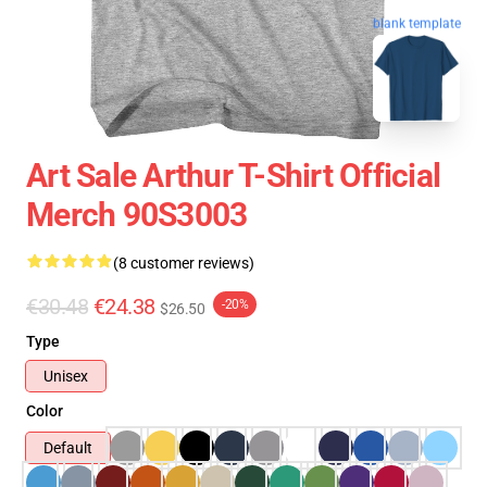
blank template
Art Sale Arthur T-Shirt Official
Merch 90S3003
(8 customer reviews)
€30.48
€24.38
-20%
$26.50
Type
Unisex
Color
Default