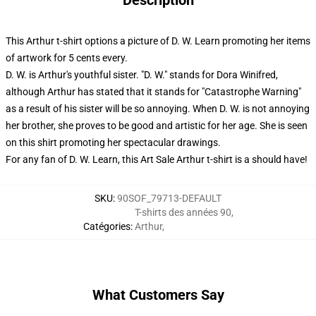
Description
This Arthur t-shirt options a picture of D. W. Learn promoting her items
of artwork for 5 cents every.
D. W. is Arthur's youthful sister. "D. W." stands for Dora Winifred,
although Arthur has stated that it stands for "Catastrophe Warning"
as a result of his sister will be so annoying. When D. W. is not annoying
her brother, she proves to be good and artistic for her age. She is seen
on this shirt promoting her spectacular drawings.
For any fan of D. W. Learn, this Art Sale Arthur t-shirt is a should have!
SKU
:
90SOF_79713-DEFAULT
T-shirts des années 90
,
Catégories
:
Arthur
,
What Customers Say