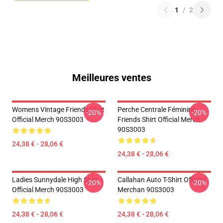
1
/
2
Meilleures ventes
Womens Vintage Friends Shirt
Perche Centrale Féminine
-20%
-20%
Official Merch 90S3003
Friends Shirt Official Merch
90S3003
24,38 € - 28,06 €
24,38 € - 28,06 €
Ladies Sunnydale High Shirt
Callahan Auto T-Shirt Official
-20%
-20%
Official Merch 90S3003
Merchan 90S3003
24,38 € - 28,06 €
24,38 € - 28,06 €