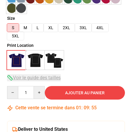
Size
S
M
L
XL
2XL
3XL
4XL
5XL
Print Location
Voir le guide des tailles
Quantity
AJOUTER AU PANIER
Cette vente se termine dans
01
:
09
:
54
Deliver to United States