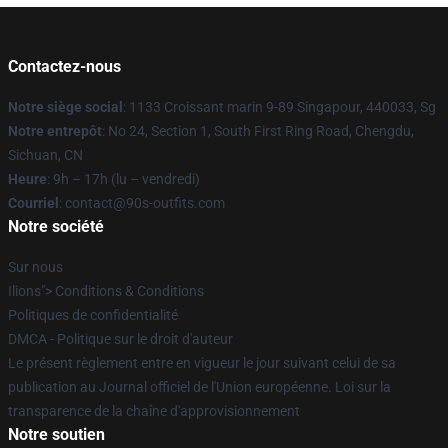
Contactez-nous
Notre siège social
: 1133 Croissant marin 9-89 Singapour, 440033, Sg
Notre entrepôt
: No 24, Section 1, South First Ring Road, Chengdu,
Sichuan, CN
Heure
: 9h – 17h (lu – vendredi)
Courriel
: contact@90s-outfits.com
Notre société
Sur nous
Ilions"> Conditions & Conditions
Politiques de confidentialité
DMCA - Politique sur le droit d'auteur
Le présent règlement entre en vigueur le jour suivant celui de sa
publication au Journal officiel de l'Union européenne. Loi sur la
transparence de la chaîne d'approvisionnement
Notre soutien