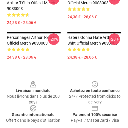
Arthur T-Shirt Officiel Merch
Official Merch 90S3003
90S3003
24,38 € - 28,06 €
24,38 € - 28,06 €
Personnages Arthur T-Shirt
Haters Gonna Hate Arthur T-
-20%
-20%
Officiel Merch 90S3003
Shirt Official Merch 90S3003
24,38 € - 28,06 €
24,38 € - 28,06 €
Footer
Livraison mondiale
Achetez en toute confiance
Nous livrons dans plus de 200
24/7 Protected from clicks to
pays
delivery
Garantie internationale
Paiement 100% sécurisé
Offert dans le pays d'utilisation
PayPal / MasterCard / Visa