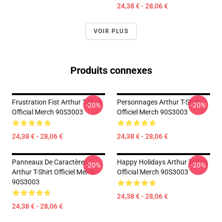
24,38 € - 28,06 €
VOIR PLUS
Produits connexes
Frustration Fist Arthur T-Shirt
Personnages Arthur T-Shirt
-20%
-20%
Official Merch 90S3003
Officiel Merch 90S3003
24,38 € - 28,06 €
24,38 € - 28,06 €
Panneaux De Caractères
Happy Holidays Arthur T-Shirt
-20%
-20%
Arthur T-Shirt Officiel Merch
Official Merch 90S3003
90S3003
24,38 € - 28,06 €
24,38 € - 28,06 €