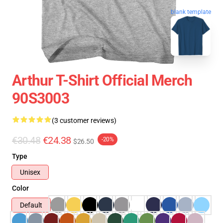
blank template
Arthur T-Shirt Official Merch
90S3003
(3 customer reviews)
€30.48
€24.38
-20%
$26.50
Type
Unisex
Color
Default