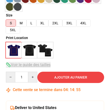
Size
S
M
L
XL
2XL
3XL
4XL
5XL
Print Location
Voir le guide des tailles
Quantity
AJOUTER AU PANIER
Cette vente se termine dans
04
:
14
:
54
Deliver to United States