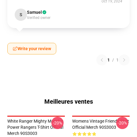
Oct 19, 2024
Samuel
S
Verified owner
Write your review
1
/
1
Meilleures ventes
White Ranger Mighty Morphin
Womens Vintage Friends Shirt
-20%
-20%
Power Rangers T-Shirt Official
Official Merch 90S3003
Merch 90S3003