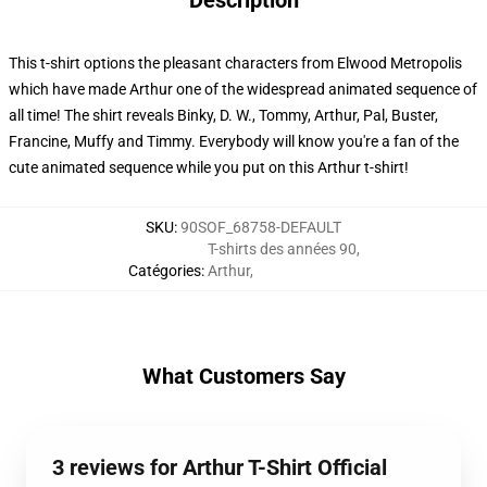
Description
This t-shirt options the pleasant characters from Elwood Metropolis
which have made Arthur one of the widespread animated sequence of
all time! The shirt reveals Binky, D. W., Tommy, Arthur, Pal, Buster,
Francine, Muffy and Timmy. Everybody will know you're a fan of the
cute animated sequence while you put on this Arthur t-shirt!
SKU
:
90SOF_68758-DEFAULT
T-shirts des années 90
,
Catégories
:
Arthur
,
What Customers Say
3 reviews for Arthur T-Shirt Official