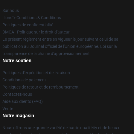
Sur nous
Ilions"> Conditions & Conditions
Politiques de confidentialité
DMCA - Politique sur le droit d'auteur
Le présent règlement entre en vigueur le jour suivant celui de sa
publication au Journal officiel de l'Union européenne. Loi sur la
transparence de la chaîne d'approvisionnement
Notre soutien
Politiques d'expédition et de livraison
Conditions de paiement
Politiques de retour et de remboursement
Contactez-nous
Aide aux clients (FAQ)
Vente
Notre magasin
Nous offrons une grande variété de haute qualitéity et de beaux