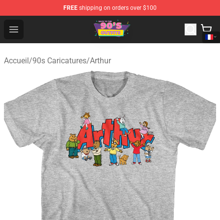
FREE
shipping on orders over $100
90s Outfits Store - Official 90s Outfits Merchandise Shop
Open menu
Accueil
/
90s Caricatures
/
Arthur