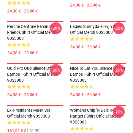
24,38 € - 28,06 €
24,38 € - 28,06 €
Perche Centrale Féminine
Ladies Sunnydale High Shirt
-20%
-20%
Friends Shirt Official Merch
Official Merch 90S3003
90S3003
24,38 € - 28,06 €
24,38 € - 28,06 €
Quid Pro Quo Silence Of The
Nice To Eat You Silence Of The
-20%
-20%
Lambs T-Shirt Official Merch
Lambs T-Shirt Official Merch
90S3003
90S3003
24,38 € - 28,06 €
24,38 € - 28,06 €
Ex-Presidents Mask Set
Womens Chip 'n Dale Rescue
-20%
Official Merch 90S3003
Rangers Shirt Official Merch
90S3003
161,91 €
$175.99