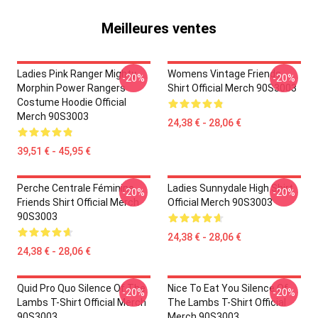
Meilleures ventes
Ladies Pink Ranger Mighty
Womens Vintage Friends
-20%
-20%
Morphin Power Rangers
Shirt Official Merch 90S3003
Costume Hoodie Official
Merch 90S3003
24,38 € - 28,06 €
39,51 € - 45,95 €
Perche Centrale Féminine
Ladies Sunnydale High Shirt
-20%
-20%
Friends Shirt Official Merch
Official Merch 90S3003
90S3003
24,38 € - 28,06 €
24,38 € - 28,06 €
Quid Pro Quo Silence Of The
Nice To Eat You Silence Of
-20%
-20%
Lambs T-Shirt Official Merch
The Lambs T-Shirt Official
90S3003
Merch 90S3003