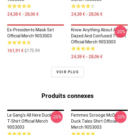
24,38 € - 28,06 €
24,38 € - 28,06 €
Ex-Presidents Mask Set
Know Anything About A Party
-20%
Official Merch 90S3003
Dazed And Confused T-Shirt
Official Merch 90S3003
161,91 €
$175.99
24,38 € - 28,06 €
VOIR PLUS
Produits connexes
Le Gang's All Here DuckTales
Femmes Scrooge McDuck
-20%
-20%
T-Shirt Official Merch
Duck Tales Shirt Official
90S3003
Merch 90S3003