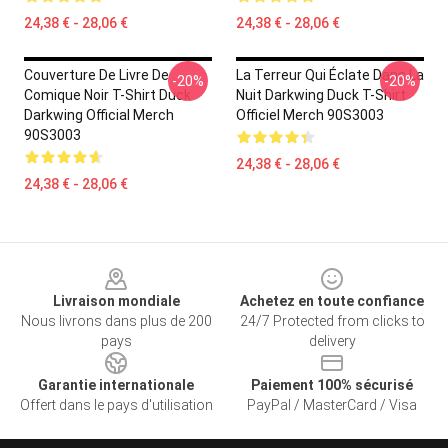
24,38 € - 28,06 €
24,38 € - 28,06 €
Couverture De Livre De
La Terreur Qui Éclate Dans La
-20%
-20%
Comique Noir T-Shirt Duck
Nuit Darkwing Duck T-Shirt
Darkwing Official Merch
Officiel Merch 90S3003
90S3003
24,38 € - 28,06 €
24,38 € - 28,06 €
Footer
Livraison mondiale
Achetez en toute confiance
Nous livrons dans plus de 200
24/7 Protected from clicks to
pays
delivery
Garantie internationale
Paiement 100% sécurisé
Offert dans le pays d'utilisation
PayPal / MasterCard / Visa