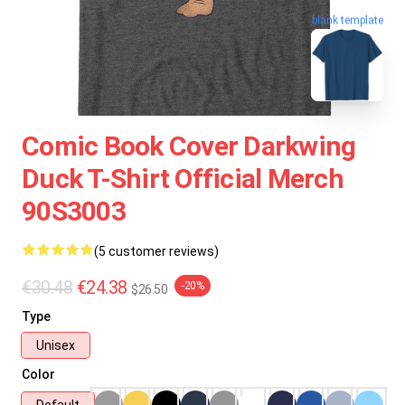
blank template
Comic Book Cover Darkwing
Duck T-Shirt Official Merch
90S3003
(5 customer reviews)
€30.48
€24.38
-20%
$26.50
Type
Unisex
Color