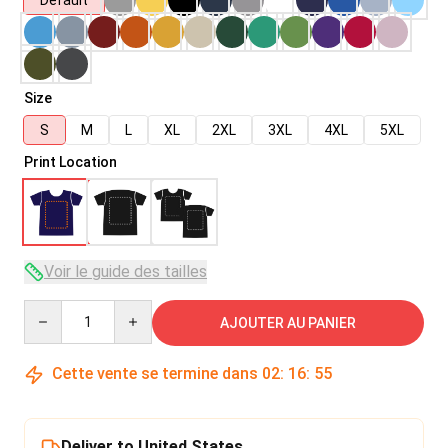
Default
Size
S
M
L
XL
2XL
3XL
4XL
5XL
Print Location
Voir le guide des tailles
Quantity
AJOUTER AU PANIER
Cette vente se termine dans
02
:
16
:
54
Deliver to United States