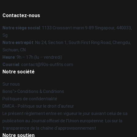
Contactez-nous
Notre siège social
: 1133 Croissant marin 9-89 Singapour, 440033,
Sg
Notre entrepôt
: No 24, Section 1, South First Ring Road, Chengdu,
Sichuan, CN
Heure
: 9h – 17h (lu – vendredi)
Courriel
: contact@90s-outfits.com
Notre société
Sur nous
Ilions"> Conditions & Conditions
Politiques de confidentialité
DMCA - Politique sur le droit d'auteur
Le présent règlement entre en vigueur le jour suivant celui de sa
publication au Journal officiel de l'Union européenne. Loi sur la
transparence de la chaîne d'approvisionnement
Notre soutien