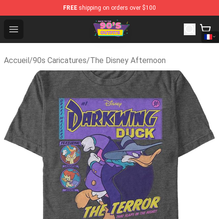
FREE
shipping on orders over $100
90s Outfits Store - Official 90s Outfits Merchandise Sho
Open menu
Accueil
/
90s Caricatures
/
The Disney Afternoon