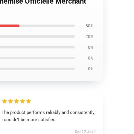
hemise Officielle Merchant
80%
20%
0%
0%
0%
The product performs reliably and consistently;
I couldn’t be more satisfied.
Sep 10, 2024