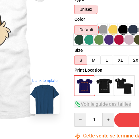
Unisex
Color
Default
Size
S
M
L
XL
2X
Print Location
blank template
Voir le guide des tailles
Quantity
Cette vente se termine 