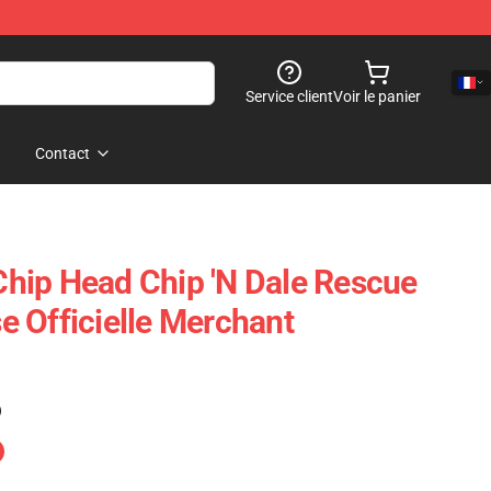
Service client
Voir le panier
Contact
hip Head Chip 'n Dale Rescue
 Officielle Merchant
)