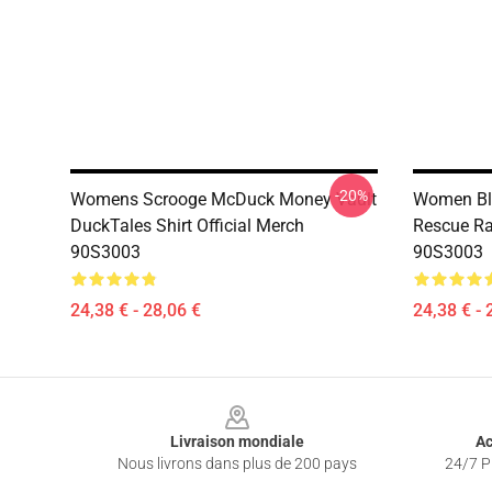
-20%
Womens Scrooge McDuck Money Vault
Women Bla
DuckTales Shirt Official Merch
Rescue Ran
90S3003
90S3003
24,38 € - 28,06 €
24,38 € - 
Footer
Livraison mondiale
Ac
Nous livrons dans plus de 200 pays
24/7 Pr