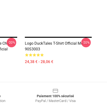
-20%
-20%
 Chip 'n
Logo DuckTales T-Shirt Official Merch
icial
90S3003
24,38 € - 28,06 €
e
Paiement 100% sécurisé
tion
PayPal / MasterCard / Visa