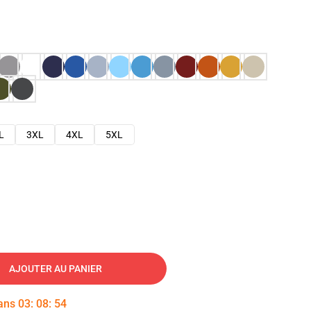
L
3XL
4XL
5XL
AJOUTER AU PANIER
dans
03
:
08
:
53