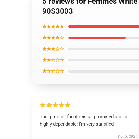
5 reviews for Femmes White 
90S3003
★★★★★
★★★★☆
★★★☆☆
★★☆☆☆
★☆☆☆☆
This product functions as promised and is
highly dependable; I’m very satisfied.
Dec 8, 2024