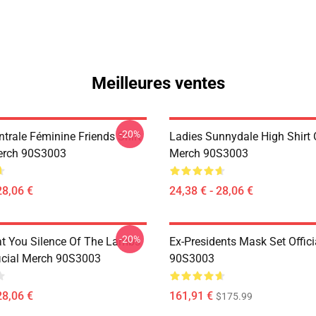
Meilleures ventes
-20%
trale Féminine Friends Shirt
Ladies Sunnydale High Shirt O
Merch 90S3003
Merch 90S3003
28,06 €
24,38 € - 28,06 €
-20%
at You Silence Of The Lambs
Ex-Presidents Mask Set Offic
ficial Merch 90S3003
90S3003
28,06 €
161,91 €
$175.99