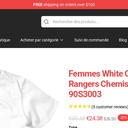
FREE
shipping on orders over $100
op
tique
Acheter par catégorie
Suivi de commande
Blog
Femmes White C
Rangers Chemise
90S3003
(5 customer reviews
€30.48
€24.38
-20%
$26.50
Type