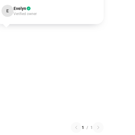
Evelyn
E
Verified owner
1
/
1