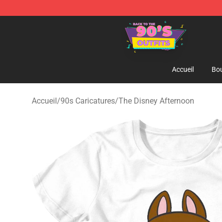
90s Outfits Store - Official 90s Outfits Merchandise Sh
Accueil
Bou
Accueil
/
90s Caricatures
/
The Disney Afternoon