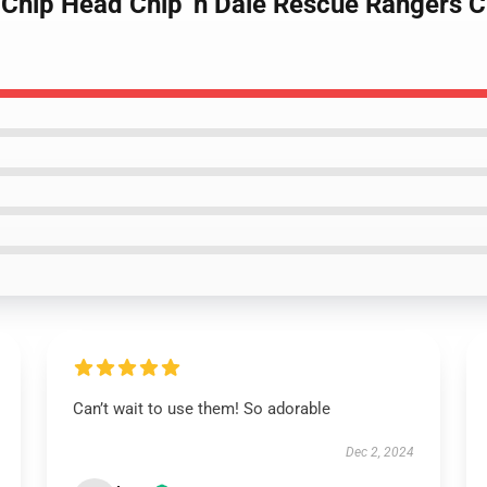
Chip Head Chip 'n Dale Rescue Rangers C
Can’t wait to use them! So adorable
Dec 2, 2024