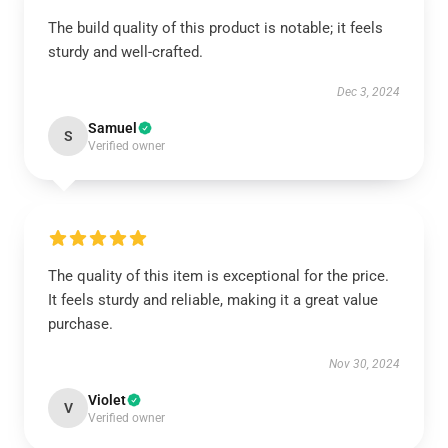
The build quality of this product is notable; it feels
sturdy and well-crafted.
Dec 3, 2024
Samuel
S
Verified owner
The quality of this item is exceptional for the price.
It feels sturdy and reliable, making it a great value
purchase.
Nov 30, 2024
Violet
V
Verified owner