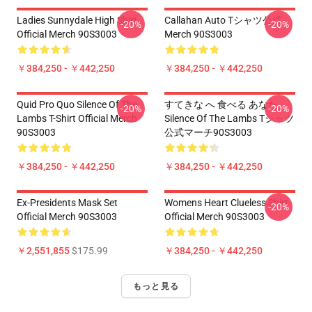
Ladies Sunnydale High Shirt
Callahan Auto Tシャツ公式
-20%
-20%
Official Merch 90S3003
Merch 90S3003
￥384,250 - ￥442,250
￥384,250 - ￥442,250
Quid Pro Quo Silence Of The
すてきな へ 食べる あなた
-20%
-20%
Lambs T-Shirt Official Merch
Silence Of The Lambs Tシャツ
90S3003
公式マーチ90S3003
￥384,250 - ￥442,250
￥384,250 - ￥442,250
Ex-Presidents Mask Set
Womens Heart Clueless Shirt
-20%
Official Merch 90S3003
Official Merch 90S3003
￥2,551,855
$175.99
￥384,250 - ￥442,250
もっと見る