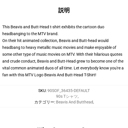
説明
This Beavis and Butt-Head t-shirt exhibits the cartoon duo
headbanging to the MTV brand.
On their hit animated collection, Beavis and Butt-head would
headbang to heavy metallic music movies and make enjoyable of
some other type of music movies on MTV. With their hilarious quotes
and crude conduct, Beavis and Butt-Head grew to become one of the
vital common animated duos of all time. Let everybody know you're a
fan with this MTV Logo Beavis And Butt-Head T-Shirt!
SKU
:
90SOF_36435-DEFAULT
90s Tシャツ
,
カテゴリー
:
Beavis And Butthead
,