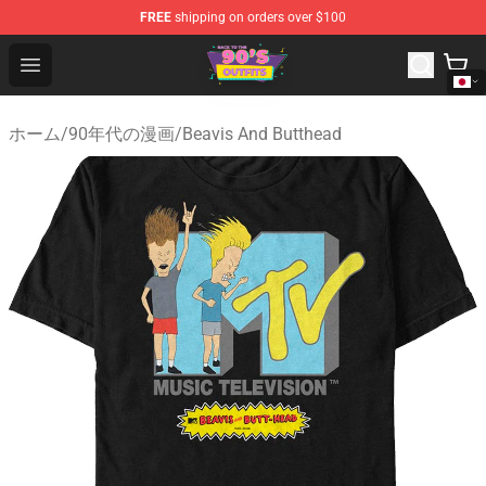
FREE
shipping on orders over $100
90s Outfits Store - Official 90s Outfits Merchandise Shop
Open menu
ホーム
/
90年代の漫画
/
Beavis And Butthead