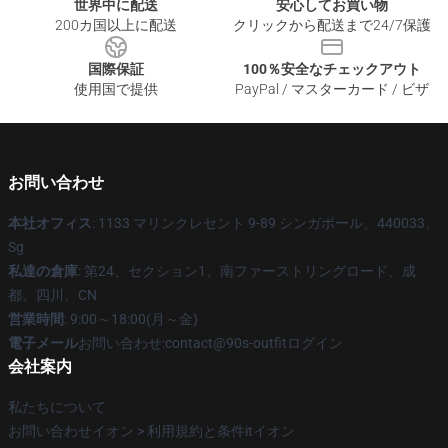
世界中に配送
安心してお買い物
200カ国以上に配送
クリックから配送まで24/7保護
国際保証
100％安全なチェックアウト
使用国で提供
PayPal / マスターカード / ビザ
お問い合わせ
本社オフィス
: 1133 マリンクレセント 9-89 シンガポール、440033、
Sg
私達の倉庫
: 第24、セクション1、南ファーストリングロード、成
都、四川、CN
営業時間
: 9:00～18:00(月～金)
電子メール
お問い合わせ:contact@90s-outfitログイン
会社案内
私たちについて
お問い合わせイオン > 利用規約と条件itイオン