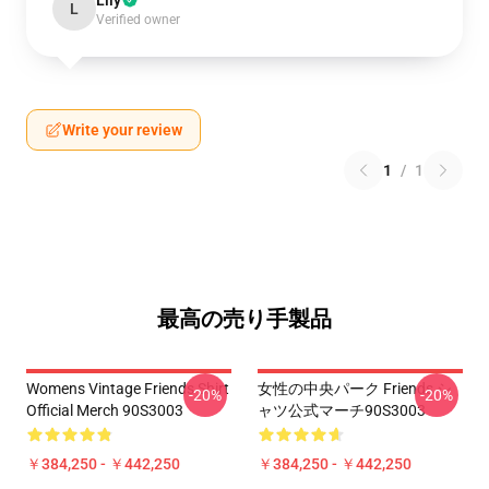
Lily
L
Verified owner
Write your review
1
/
1
最高の売り手製品
Womens Vintage Friends Shirt
女性の中央パーク Friends シ
-20%
-20%
Official Merch 90S3003
ャツ公式マーチ90S3003
￥384,250 - ￥442,250
￥384,250 - ￥442,250