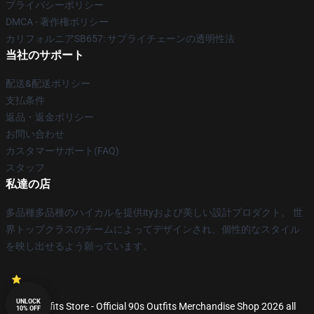
プライバシーポリシー
DMCA - 著作権ポリシー
カリフォルニアSB657: サプライチェーンの透明性法
当社のサポート
配送&配送ポリシー
支払条件
返品・返金ポリシー
お問い合わせ
カスタマーサポート(FAQ)
スタッフ
私達の店
多品種多品種のハイカルを提供ityおよび美しい設計プロダクト。 世
界トップクラスのチームによってデザインされ、個性的なスタイル
を映し出せるよう願っています。
UNLOCK
© 90s Outfits Store - Official 90s Outfits Merchandise Shop 2026 all
10% OFF