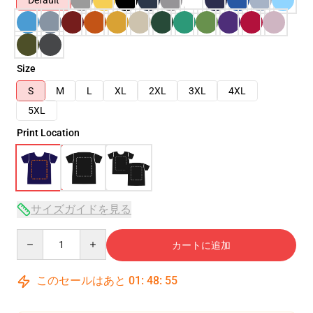
Default
Size
S
M
L
XL
2XL
3XL
4XL
5XL
Print Location
サイズガイドを見る
Quantity
カートに追加
このセールはあと
01
:
48
:
54