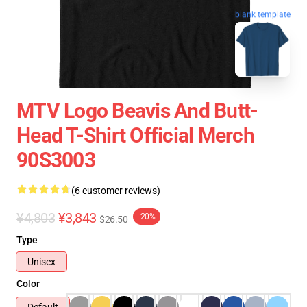
blank template
MTV Logo Beavis And Butt-
Head T-Shirt Official Merch
90S3003
(6 customer reviews)
¥4,803
¥3,843
-20%
$26.50
Type
Unisex
Color