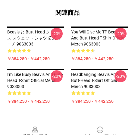
関連商品
Beavis と Butt-Head クリスマ
You Will Give Me TP Beavis
-20%
-20%
ス スウェット シャツ 公式 マ
And Butt-Head T-Shirt Official
ーチ 90S3003
Merch 90S3003
￥384,250 - ￥442,250
￥384,250 - ￥442,250
I'm Like Busy Beavis And Butt-
Headbanging Beavis And
-20%
-20%
Head T-Shirt Official Merch
Butt-Head T-Shirt Official
90S3003
Merch 90S3003
￥384,250 - ￥442,250
￥384,250 - ￥442,250
Footer