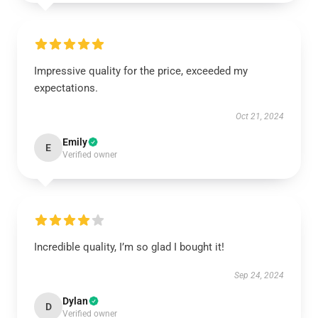
Impressive quality for the price, exceeded my
expectations.
Oct 21, 2024
Emily
E
Verified owner
Incredible quality, I’m so glad I bought it!
Sep 24, 2024
Dylan
D
Verified owner