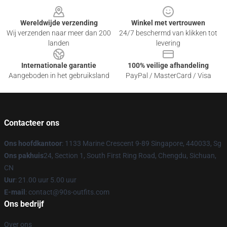
Wereldwijde verzending
Winkel met vertrouwen
Wij verzenden naar meer dan 200
24/7 beschermd van klikken tot
landen
levering
Internationale garantie
100% veilige afhandeling
Aangeboden in het gebruiksland
PayPal / MasterCard / Visa
Contacteer ons
Ons hoofdkantoor
: 1133 Marine Crescent 9-89 Singapore, 440033, Sg
Ons pakhuis
24, Section 1, South First Ring Road, Chengdu, Sichuan,
CN
Uur
: 21.00 uur 5.00 uur
E-mail
: contact@90s-outfits.com
Ons bedrijf
Over ons