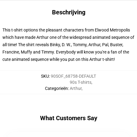
Beschrijving
This t-shirt options the pleasant characters from Elwood Metropolis
which have made Arthur one of the widespread animated sequence of
all time! The shirt reveals Binky, D. W., Tommy, Arthur, Pal, Buster,
Francine, Muffy and Timmy. Everybody will know you're a fan of the
cute animated sequence while you put on this Arthur t-shirt!
SKU
:
90SOF_68758-DEFAULT
90s T-shirts
,
Categorieën
:
Arthur
,
What Customers Say