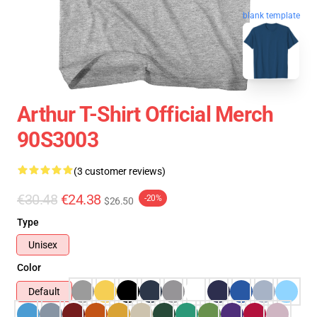
blank template
Arthur T-Shirt Official Merch
90S3003
(3 customer reviews)
€30.48
€24.38
-20%
$26.50
Type
Unisex
Color
Default