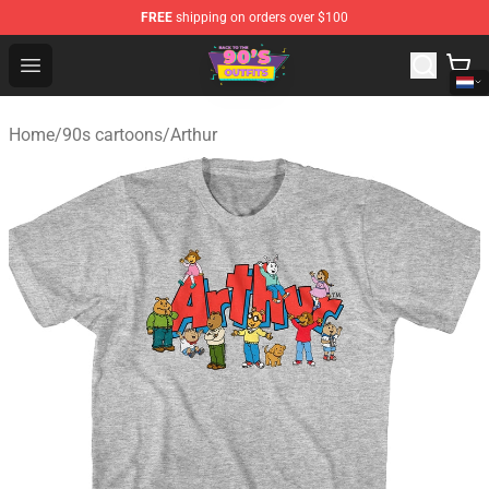
FREE
shipping on orders over $100
90s Outfits Store - Official 90s Outfits Merchandise Shop
Open menu
Home
/
90s cartoons
/
Arthur