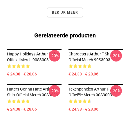
BEKIJK MEER
Gerelateerde producten
Happy Holidays Arthur T-Shirt
Characters Arthur T-Shirt
-20%
-20%
Official Merch 90S3003
Official Merch 90S3003
€ 24,38 - € 28,06
€ 24,38 - € 28,06
Haters Gonna Hate Arthur T-
Tekenpanelen Arthur T-Shirt
-20%
-20%
Shirt Official Merch 90S3003
Officiële Merch 90S3003
€ 24,38 - € 28,06
€ 24,38 - € 28,06
Footer