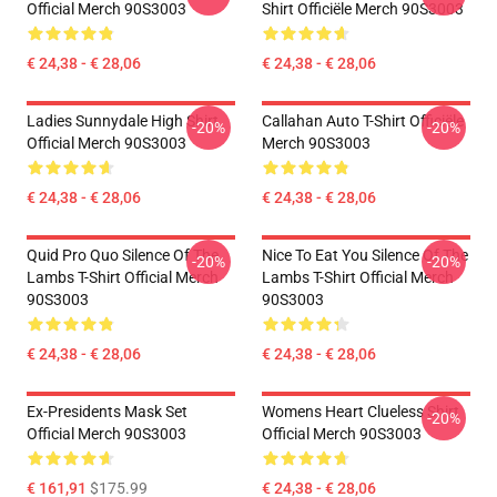
Official Merch 90S3003
Shirt Officiële Merch 90S3003
€ 24,38 - € 28,06
€ 24,38 - € 28,06
Ladies Sunnydale High Shirt
Callahan Auto T-Shirt Officiële
-20%
-20%
Official Merch 90S3003
Merch 90S3003
€ 24,38 - € 28,06
€ 24,38 - € 28,06
Quid Pro Quo Silence Of The
Nice To Eat You Silence Of The
-20%
-20%
Lambs T-Shirt Official Merch
Lambs T-Shirt Official Merch
90S3003
90S3003
€ 24,38 - € 28,06
€ 24,38 - € 28,06
Ex-Presidents Mask Set
Womens Heart Clueless Shirt
-20%
Official Merch 90S3003
Official Merch 90S3003
€ 161,91
$175.99
€ 24,38 - € 28,06