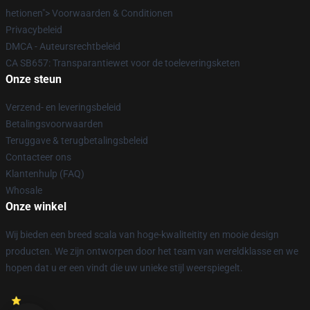
hetionen"> Voorwaarden & Conditionen
Privacybeleid
DMCA - Auteursrechtbeleid
CA SB657: Transparantiewet voor de toeleveringsketen
Onze steun
Verzend- en leveringsbeleid
Betalingsvoorwaarden
Teruggave & terugbetalingsbeleid
Contacteer ons
Klantenhulp (FAQ)
Whosale
Onze winkel
Wij bieden een breed scala van hoge-kwaliteitity en mooie design
producten. We zijn ontworpen door het team van wereldklasse en we
hopen dat u er een vindt die uw unieke stijl weerspiegelt.