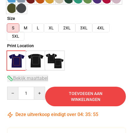
Size
S
M
L
XL
2XL
3XL
4XL
5XL
Print Location
Bekijk maattabel
Quantity
TOEVOEGEN AAN
WINKELWAGEN
Deze uitverkoop eindigt over
04
:
35
:
54