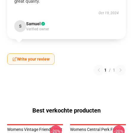
great quality.
Oct 19, 2024
Samuel
S
Verified owner
Write your review
1
/
1
Best verkochte producten
Womens Vintage Friends Shirt
Womens Central Perk Friends
-20%
-20%