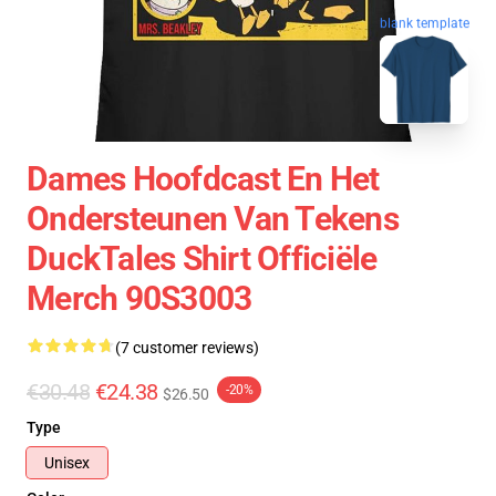
blank template
Dames Hoofdcast En Het
Ondersteunen Van Tekens
DuckTales Shirt Officiële
Merch 90S3003
(7 customer reviews)
€30.48
€24.38
-20%
$26.50
Type
Unisex