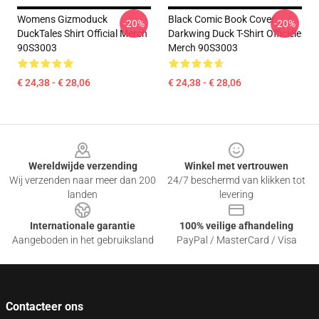
Womens Gizmoduck
Black Comic Book Cover
-20%
-20%
DuckTales Shirt Official Merch
Darkwing Duck T-Shirt Officiële
90S3003
Merch 90S3003
€ 24,38 - € 28,06
€ 24,38 - € 28,06
Footer
Wereldwijde verzending
Winkel met vertrouwen
Wij verzenden naar meer dan 200
24/7 beschermd van klikken tot
landen
levering
Internationale garantie
100% veilige afhandeling
Aangeboden in het gebruiksland
PayPal / MasterCard / Visa
Contacteer ons