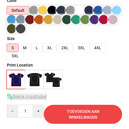
Color
Default
Size
S
M
L
XL
2XL
3XL
4XL
5XL
Print Location
Bekijk maattabel
Quantity
TOEVOEGEN AAN
WINKELWAGEN