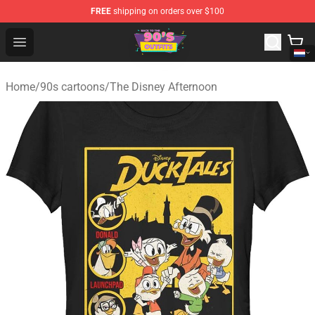
FREE
shipping on orders over $100
90s Outfits Store - Official 90s Outfits Merchandise Shop
Open menu
Home
/
90s cartoons
/
The Disney Afternoon