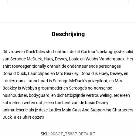
Beschrijving
Dit vrouwen DuckTales shirt onthult de hit Cartoon's belangrijkste solid
van Scrooge McDuck, Huey, Dewey, Louie en Webby Vanderquack. Het
shirt toevoegenitionally onthult de ondersteunende personages
Donald Duck, Launchpad en Mrs Beakley. Donald is Huey, Dewey, en
Louie's oom; Launchpad is Scrooge McDuck's privépiloot; en Mrs.
Beakley is Webby's grootmoeder en Scrooge's no-nonsense
huishoudster, bodyguard, en dichtstbijzijnde vertrouweling. Iedereen
zal meteen weten dat je een fan bent van de basic Disney
animatieserie als je deze Ladies Main Cast And Supporting Characters
DuckTales Shirt opzet!
SKU
:
90SOF_75887-DEFAULT