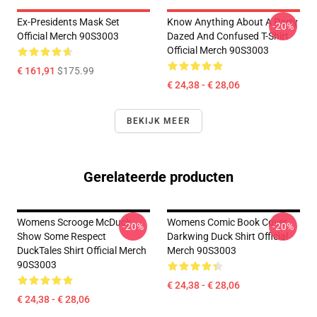
Ex-Presidents Mask Set
Know Anything About A Party
-20%
Official Merch 90S3003
Dazed And Confused T-Shirt
Official Merch 90S3003
€ 161,91
$175.99
€ 24,38 - € 28,06
BEKIJK MEER
Gerelateerde producten
Womens Scrooge McDuck
Womens Comic Book Cover
-20%
-20%
Show Some Respect
Darkwing Duck Shirt Official
DuckTales Shirt Official Merch
Merch 90S3003
90S3003
€ 24,38 - € 28,06
€ 24,38 - € 28,06