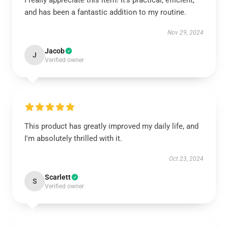
I really appreciate this item! It's practical, efficient,
and has been a fantastic addition to my routine.
Nov 29, 2024
Jacob
J
Verified owner
This product has greatly improved my daily life, and
I'm absolutely thrilled with it.
Oct 23, 2024
Scarlett
S
Verified owner