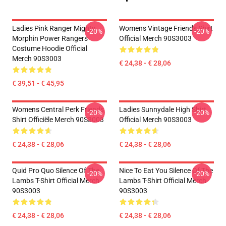
Ladies Pink Ranger Mighty
Womens Vintage Friends Shirt
-20%
-20%
Morphin Power Rangers
Official Merch 90S3003
Costume Hoodie Official
Merch 90S3003
€ 24,38 - € 28,06
€ 39,51 - € 45,95
Womens Central Perk Friends
Ladies Sunnydale High Shirt
-20%
-20%
Shirt Officiële Merch 90S3003
Official Merch 90S3003
€ 24,38 - € 28,06
€ 24,38 - € 28,06
Quid Pro Quo Silence Of The
Nice To Eat You Silence Of The
-20%
-20%
Lambs T-Shirt Official Merch
Lambs T-Shirt Official Merch
90S3003
90S3003
€ 24,38 - € 28,06
€ 24,38 - € 28,06