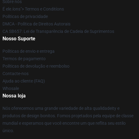
Sobre nós
É ele.íons"> Termos e Conditíons
Políticas de privacidade
DMCA - Política de Direitos Autorais
CA SB657: Lei de Transparência de Cadeia de Suprimentos
Nosso Suporte
Políticas de envio e entrega
Termos de pagamento
Políticas de devolução e reembolso
Contacte-nos
Ajuda ao cliente (FAQ)
Whosale
Nossa loja
Nós oferecemos uma grande variedade de alta qualidadeity e
produtos de design bonitos. Fomos projetados pela equipe de classe
mundial e esperamos que você encontre um que reflita seu estilo
único.