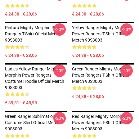
€ 24,38 - € 28,06
€ 24,38 - € 28,06
Pintura Mighty Morphin Power
Yellow Ranger Mighty Morphin
-20%
-20%
Rangers T-Shirt Oficial Merch
Power Rangers T-Shirt Official
90S3003
Merch 90S3003
€ 24,38 - € 28,06
€ 24,38 - € 28,06
Ladies Yellow Ranger Mighty
Green Ranger Mighty Morphin
-20%
-20%
Morphin Power Rangers
Power Rangers T-Shirt Official
Costume Hoodie Official Merch
Merch 90S3003
90S3003
€ 24,38 - € 28,06
€ 39,51 - € 45,95
Green Ranger Sublimation
Red Ranger Mighty Morphin
-20%
-20%
Costume Shirt Official Merch
Power Rangers T-Shirt Official
90S3003
Merch 90S3003