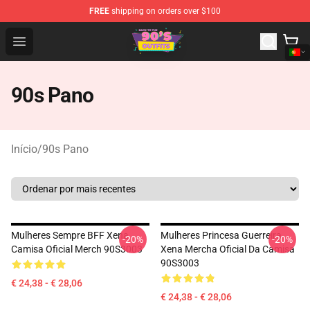
FREE
shipping on orders over $100
90s Outfits Store - Official 90s Outfits Merchandise Shop
Open menu
90s Pano
Início
/
90s Pano
Mulheres Sempre BFF Xena
Mulheres Princesa Guerreira
-20%
-20%
Camisa Oficial Merch 90S3003
Xena Mercha Oficial Da Camisa
90S3003
€ 24,38 - € 28,06
€ 24,38 - € 28,06