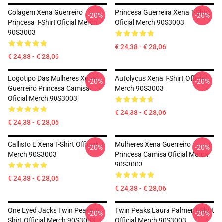
Colagem Xena Guerreiro
Princesa Guerreira Xena T-Shirt
-20%
-20%
Princesa T-Shirt Oficial Merch
Oficial Merch 90S3003
90S3003
€ 24,38 - € 28,06
€ 24,38 - € 28,06
Logotipo Das Mulheres Xena
Autolycus Xena T-Shirt Official
-20%
-20%
Guerreiro Princesa Camisa
Merch 90S3003
Oficial Merch 90S3003
€ 24,38 - € 28,06
€ 24,38 - € 28,06
Callisto E Xena T-Shirt Official
Mulheres Xena Guerreiro
-20%
-20%
Merch 90S3003
Princesa Camisa Oficial Merch
90S3003
€ 24,38 - € 28,06
€ 24,38 - € 28,06
One Eyed Jacks Twin Peaks T-
Twin Peaks Laura Palmer T-Shirt
-20%
-20%
Shirt Official Merch 90S3003
Official Merch 90S3003