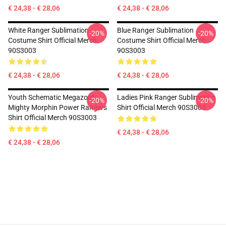
€ 24,38 - € 28,06
€ 24,38 - € 28,06
White Ranger Sublimation
Blue Ranger Sublimation
-20%
-20%
Costume Shirt Official Merch
Costume Shirt Official Merch
90S3003
90S3003
€ 24,38 - € 28,06
€ 24,38 - € 28,06
Youth Schematic Megazord
Ladies Pink Ranger Sublimation
-20%
-20%
Mighty Morphin Power Rangers
Shirt Official Merch 90S3003
Shirt Official Merch 90S3003
€ 24,38 - € 28,06
€ 24,38 - € 28,06