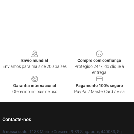
Footer
Envio mundial
Compre com confiança
Enviamos para mais de 200 países
Protegido 24/7, do clique à
entrega
Garantia internacional
Pagamento 100% seguro
Oferecido no país de uso
PayPal / MasterCard / Visa
Contacte-nos
A nossa sede
: 1133 Marine Crescent 9-89 Singapore, 440033, Sg