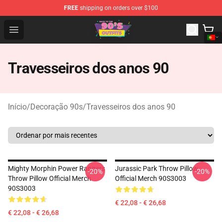
FREE
shipping on orders over $100
90s Outfits Store - Official 90s Outfits Merchandise Shop
Open menu
Travesseiros dos anos 90
Início
/
Decoração 90s
/
Travesseiros dos anos 90
Mighty Morphin Power Rangers
Jurassic Park Throw Pillow
-20%
-20%
Throw Pillow Official Merch
Official Merch 90S3003
90S3003
€ 22,08 - € 26,68
€ 22,08 - € 26,68