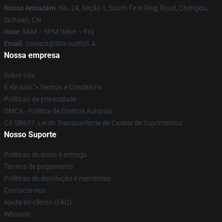
Nosso Armazém
: No. 24, Seção 1, South First Ring Road, Chengdu,
Sichuan, CN
Hour
: 9AM – 5PM (Mon – Fri)
Email
: contact@90s-outfitS.A.
Nossa empresa
Sobre nós
É ele.íons"> Termos e Conditíons
Políticas de privacidade
DMCA - Política de Direitos Autorais
CA SB657: Lei de Transparência de Cadeia de Suprimentos
Nosso Suporte
Políticas de envio e entrega
Termos de pagamento
Políticas de devolução e reembolso
Contacte-nos
Ajuda ao cliente (FAQ)
Whosale