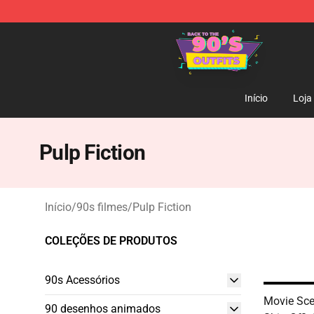
90s Outfits Store - Official 90s Outfits Merchandise Sh
Início
Loja
Pulp Fiction
Início
/
90s filmes
/
Pulp Fiction
COLEÇÕES DE PRODUTOS
90s Acessórios
Movie Sce
90 desenhos animados