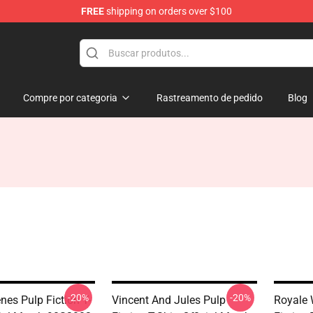
FREE
shipping on orders over $100
op
Compre por categoria
Rastreamento de pedido
Blog
-20%
-20%
nes Pulp Fiction T-
Vincent And Jules Pulp
Royale 