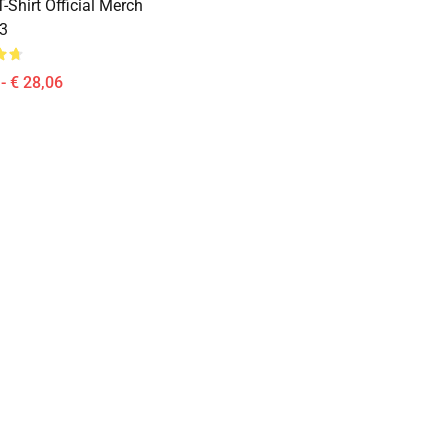
T-Shirt Official Merch
3
- € 28,06