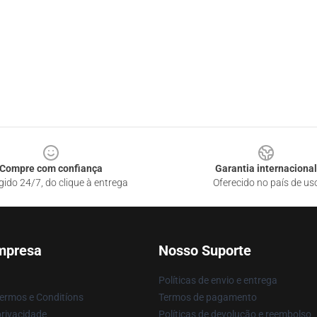
Compre com confiança
Garantia internacional
gido 24/7, do clique à entrega
Oferecido no país de us
mpresa
Nosso Suporte
Políticas de envio e entrega
 Termos e Conditíons
Termos de pagamento
privacidade
Políticas de devolução e reembolso