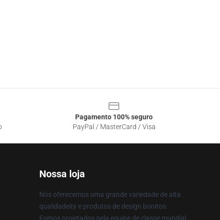
Pagamento 100% seguro
o
PayPal / MasterCard / Visa
Nossa loja
Nós oferecemos uma grande variedade de alta
qualidadeity e produtos de design bonitos.
Fomos projetados pela equipe de classe mundial