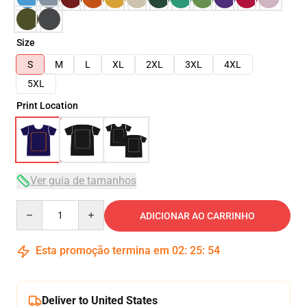
Size
S
M
L
XL
2XL
3XL
4XL
5XL
Print Location
Ver guia de tamanhos
Quantity
ADICIONAR AO CARRINHO
Esta promoção termina em
02
:
25
:
54
Deliver to United States