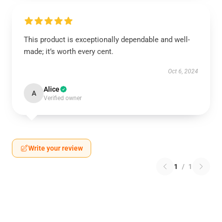
This product is exceptionally dependable and well-
made; it’s worth every cent.
Oct 6, 2024
Alice
A
Verified owner
Write your review
1
/
1