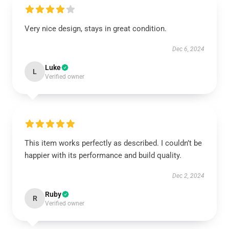
Very nice design, stays in great condition.
Dec 6, 2024
Luke
L
Verified owner
This item works perfectly as described. I couldn’t be
happier with its performance and build quality.
Dec 2, 2024
Ruby
R
Verified owner