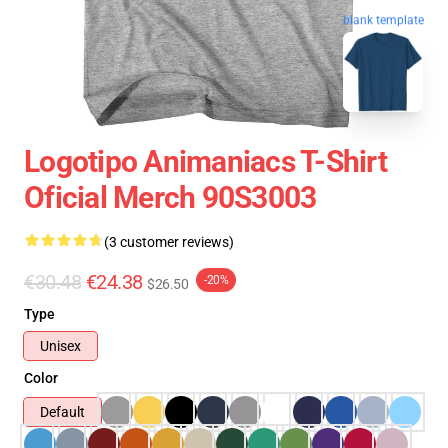
blank template
Logotipo Animaniacs T-Shirt
Oficial Merch 90S3003
(3 customer reviews)
€30.48
€24.38
-20%
$26.50
Type
Unisex
Color
Default