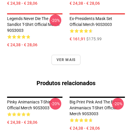
€ 24,38 - € 28,06
€ 24,38 - € 28,06
Legends Never Die The
Ex-Presidents Mask Set
-20%
Sandlot T-Shirt Official Merch
Official Merch 90S3003
90S3003
€ 161,91
$175.99
€ 24,38 - € 28,06
VER MAIS
Produtos relacionados
Pinky Animaniacs T-Shirt
Big Print Pink And The Brain
-20%
-20%
Official Merch 90S3003
Animaniacs T-Shirt Official
Merch 90S3003
€ 24,38 - € 28,06
€ 24,38 - € 28,06