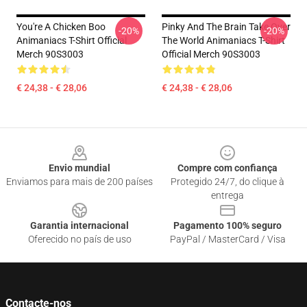
You're A Chicken Boo
Pinky And The Brain Take Over
-20%
-20%
Animaniacs T-Shirt Official
The World Animaniacs T-Shirt
Merch 90S3003
Official Merch 90S3003
€ 24,38 - € 28,06
€ 24,38 - € 28,06
Footer
Envio mundial
Compre com confiança
Enviamos para mais de 200 países
Protegido 24/7, do clique à
entrega
Garantia internacional
Pagamento 100% seguro
Oferecido no país de uso
PayPal / MasterCard / Visa
Contacte-nos