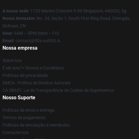
A nossa sede
: 1133 Marine Crescent 9-89 Singapore, 440033, Sg
Nosso Armazém
: No. 24, Seção 1, South First Ring Road, Chengdu,
Sichuan, CN
Hour
: 9AM – 5PM (Mon – Fri)
Email
: contact@90s-outfitS.A.
Nossa empresa
Sobre nós
É ele.íons"> Termos e Conditíons
Políticas de privacidade
DMCA - Política de Direitos Autorais
CA SB657: Lei de Transparência de Cadeia de Suprimentos
Nosso Suporte
Políticas de envio e entrega
Termos de pagamento
Políticas de devolução e reembolso
Contacte-nos