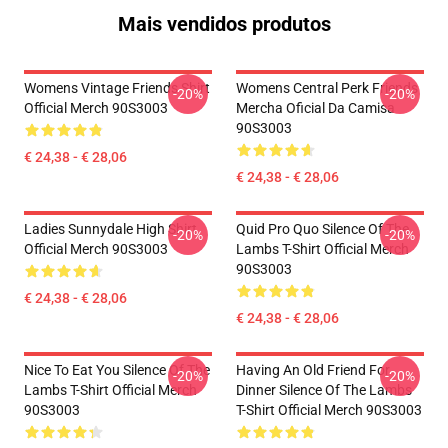
Mais vendidos produtos
Womens Vintage Friends Shirt
Womens Central Perk Friends
-20%
-20%
Official Merch 90S3003
Mercha Oficial Da Camisa
90S3003
€ 24,38 - € 28,06
€ 24,38 - € 28,06
Ladies Sunnydale High Shirt
Quid Pro Quo Silence Of The
-20%
-20%
Official Merch 90S3003
Lambs T-Shirt Official Merch
90S3003
€ 24,38 - € 28,06
€ 24,38 - € 28,06
Nice To Eat You Silence Of The
Having An Old Friend For
-20%
-20%
Lambs T-Shirt Official Merch
Dinner Silence Of The Lambs
90S3003
T-Shirt Official Merch 90S3003