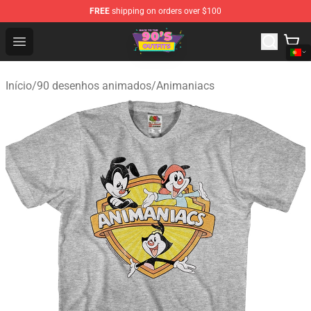
FREE
shipping on orders over $100
90s Outfits Store - Official 90s Outfits Merchandise Shop
Open menu
Início
/
90 desenhos animados
/
Animaniacs