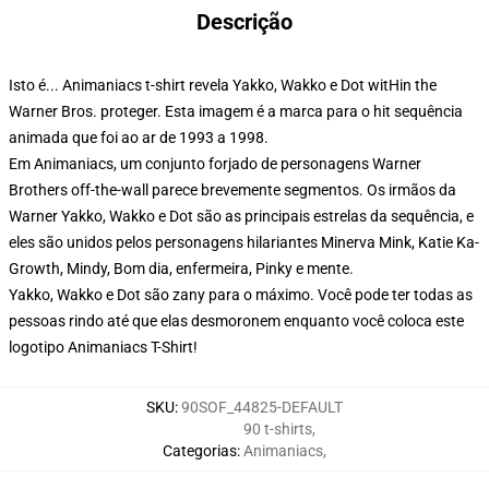
Descrição
Isto é... Animaniacs t-shirt revela Yakko, Wakko e Dot witHin the
Warner Bros. proteger. Esta imagem é a marca para o hit sequência
animada que foi ao ar de 1993 a 1998.
Em Animaniacs, um conjunto forjado de personagens Warner
Brothers off-the-wall parece brevemente segmentos. Os irmãos da
Warner Yakko, Wakko e Dot são as principais estrelas da sequência, e
eles são unidos pelos personagens hilariantes Minerva Mink, Katie Ka-
Growth, Mindy, Bom dia, enfermeira, Pinky e mente.
Yakko, Wakko e Dot são zany para o máximo. Você pode ter todas as
pessoas rindo até que elas desmoronem enquanto você coloca este
logotipo Animaniacs T-Shirt!
SKU
:
90SOF_44825-DEFAULT
90 t-shirts
,
Categorias
:
Animaniacs
,